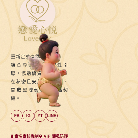
配
天
使
燦
笑
網
重新定義高端交友。
讚：
結合專業媒合與靈性引
無
導，協助優質單身男女，
可
在私密且安全的環境下，
挑
開啟靈魂契合的幸福契
剔
機。
FB
IG
YT
LINE
🔒 實名審核機制
💎 VIP 隱私防護