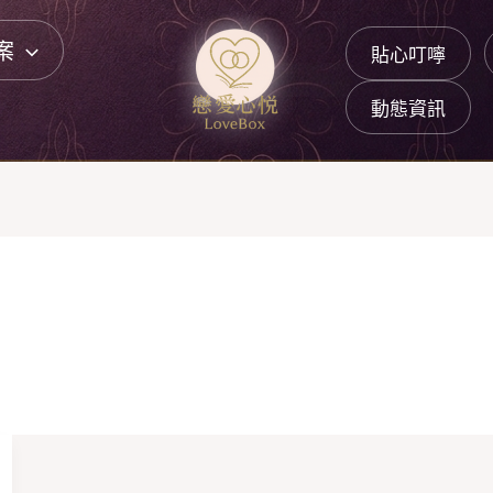
案
貼心叮嚀
動態資訊