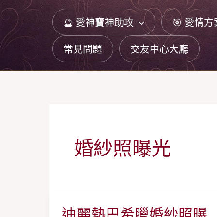
跳
🔮 愛神寶神助攻
🎯 愛情方
至
主
常見問題
交友中心大廳
要
內
容
婚紗照曝光
迪麗熱巴希臘婚紗照曝
迪