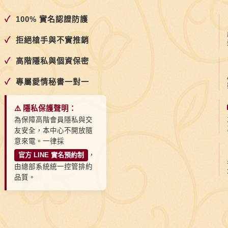
✓
100% 實名認證防護
✓
拒絕槍手與不實推銷
✓
高階隱私與個資保密
✓
專屬愛情秘書一對一
⚠️ 隱私保護聲明：
為保障高階會員隱私與交
友安全，本中心不開放隨
意來電。一律採
官方 LINE 實名預約制
，
由總部系統統一控管排約
品質。