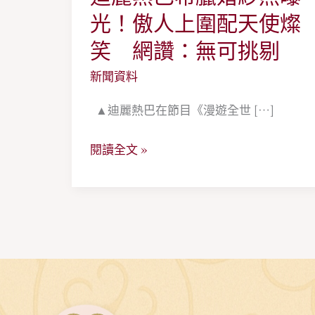
麗
光！傲人上圍配天使燦
熱
笑 網讚：無可挑剔
巴
新聞資料
希
臘
▲迪麗熱巴在節目《漫遊全世 […]
婚
紗
閱讀全文 »
照
曝
光！
傲
人
上
圍