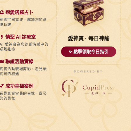
🔮 戀愛塔羅占卜
感應宇宙電波，解讀您的命
運軌跡
💊 情聖 AI 診療室
愛神寶 · 每日神諭
AI 愛神寶為您診斷情感中的
疑難雜症
✨ 點擊領取今日指引
📸 聯誼活動實錄
真實活動現場剪影，看見最
POWERED BY
真誠的相遇
💕 成功幸福案例
看見真實會員的喜悅，啟發
您的勇氣