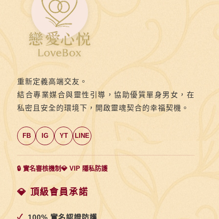
粉
紅
驚
喜
重新定義高端交友。
結合專業媒合與靈性引導，協助優質單身男女，在
私密且安全的環境下，開啟靈魂契合的幸福契機。
FB
IG
YT
LINE
🔒 實名審核機制
💎 VIP 隱私防護
💎 頂級會員承諾
✓
100% 實名認證防護