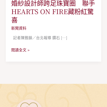
婚紗設計師跨足珠寶圈 聯手
婚
紗
HEARTS ON FIRE藏粉紅驚
設
喜
計
新聞資料
師
跨
記者陳雅韻／台北報導 鑽石 […]
足
珠
閱讀全文 »
寶
圈
聯
手
HEARTS
ON
FIRE
藏