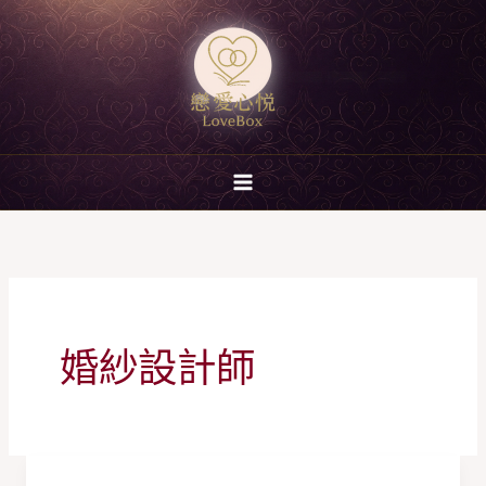
跳
至
主
要
內
容
婚紗設計師