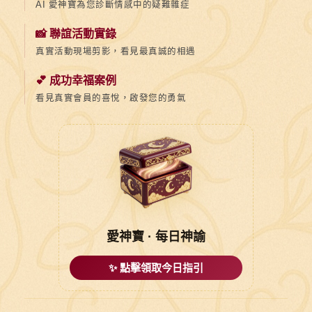
AI 愛神寶為您診斷情感中的疑難雜症
📸 聯誼活動實錄
真實活動現場剪影，看見最真誠的相遇
💕 成功幸福案例
看見真實會員的喜悅，啟發您的勇氣
愛神寶 · 每日神諭
✨ 點擊領取今日指引