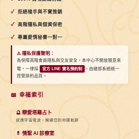
✓
拒絕槍手與不實推銷
✓
高階隱私與個資保密
✓
專屬愛情秘書一對一
⚠️ 隱私保護聲明：
為保障高階會員隱私與交友安全，本中心不開放隨意來
電。一律採
官方 LINE 實名預約制
，由總部系統統一
控管排約品質。
📖 幸福索引
🔮 戀愛塔羅占卜
感應宇宙電波，解讀您的命運軌跡
💊 情聖 AI 診療室