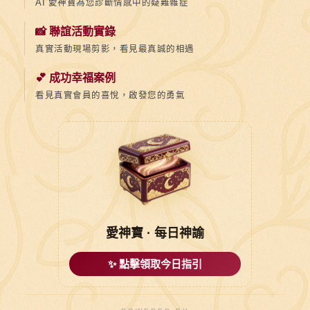
AI 愛神寶為您診斷情感中的疑難雜症
📸 聯誼活動實錄
真實活動現場剪影，看見最真誠的相遇
💕 成功幸福案例
看見真實會員的喜悅，啟發您的勇氣
愛神寶 · 每日神諭
✨ 點擊領取今日指引