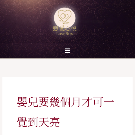
跳
至
主
要
內
容
嬰兒要幾個月才可一
覺到天亮