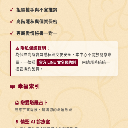
✓
拒絕槍手與不實推銷
✓
高階隱私與個資保密
✓
專屬愛情秘書一對一
⚠️ 隱私保護聲明：
為保障高階會員隱私與交友安全，本中心不開放隨意來
電。一律採
官方 LINE 實名預約制
，由總部系統統一
控管排約品質。
📖 幸福索引
🔮 戀愛塔羅占卜
感應宇宙電波，解讀您的命運軌跡
💊 情聖 AI 診療室