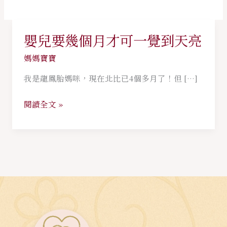
嬰兒要幾個月才可一覺到天亮
嬰
兒
媽媽寶寶
要
我是龍鳳胎媽咪，現在北比已4個多月了！但 […]
幾
個
閱讀全文 »
月
才
可
一
覺
到
天
亮