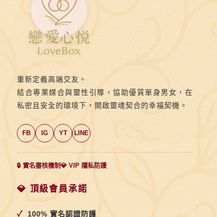
重新定義高端交友。
結合專業媒合與靈性引導，協助優質單身男女，在
私密且安全的環境下，開啟靈魂契合的幸福契機。
FB
IG
YT
LINE
🔒 實名審核機制
💎 VIP 隱私防護
💎 頂級會員承諾
✓
100% 實名認證防護