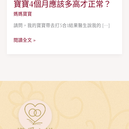
寶寶4個月應該多高才正常？
寶
寶
媽媽寶寶
4
請問，我的寶寶帶去打5合1結果醫生說我的 […]
個
月
閱讀全文 »
應
該
多
高
才
正
常？