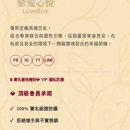
重新定義高端交友。
結合專業媒合與靈性引導，協助優質單身男女，在
私密且安全的環境下，開啟靈魂契合的幸福契機。
FB
IG
YT
LINE
🔒 實名審核機制
💎 VIP 隱私防護
💎 頂級會員承諾
✓
100% 實名認證防護
✓
拒絕槍手與不實推銷