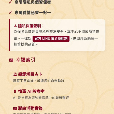
✓
高階隱私與個資保密
✓
專屬愛情秘書一對一
⚠️ 隱私保護聲明：
為保障高階會員隱私與交友安全，本中心不開放隨意來
電。一律採
官方 LINE 實名預約制
，由總部系統統一
控管排約品質。
📖 幸福索引
🔮 戀愛塔羅占卜
感應宇宙電波，解讀您的命運軌跡
💊 情聖 AI 診療室
AI 愛神寶為您診斷情感中的疑難雜症
📸 聯誼活動實錄