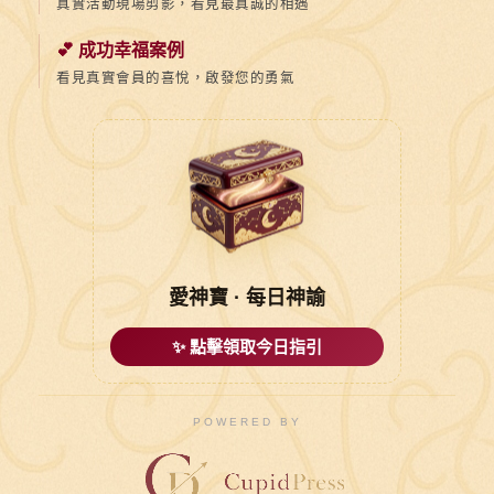
真實活動現場剪影，看見最真誠的相遇
💕 成功幸福案例
看見真實會員的喜悅，啟發您的勇氣
愛神寶 · 每日神諭
✨ 點擊領取今日指引
POWERED BY