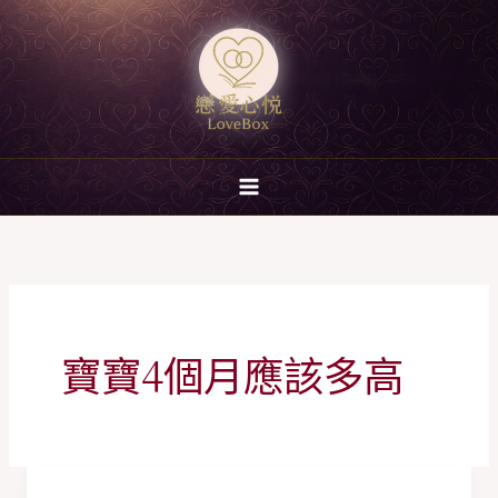
跳
至
主
要
內
容
寶寶4個月應該多高