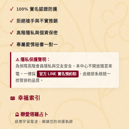
絕，
✓
100% 實名認證防護
而
是
✓
拒絕槍手與不實推銷
渴
✓
高階隱私與個資保密
望
的
✓
專屬愛情秘書一對一
極
限
⚠️ 隱私保護聲明：
為保障高階會員隱私與交友安全，本中心不開放隨意來
電。一律採
官方 LINE 實名預約制
，由總部系統統一
控管排約品質。
📖 幸福索引
🔮 戀愛塔羅占卜
感應宇宙電波，解讀您的命運軌跡