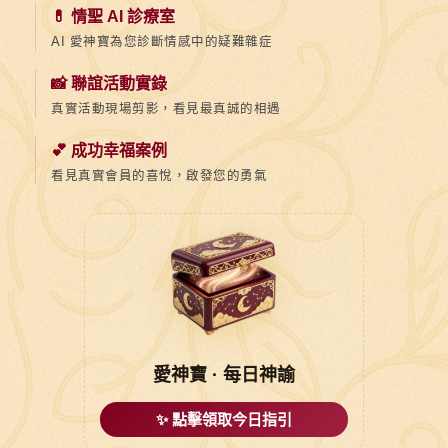
💊 情聖 AI 診療室
AI 愛神寶為您診斷情感中的疑難雜症
📸 聯誼活動實錄
真實活動現場剪影，看見最真誠的相遇
💕 成功幸福案例
看見真實會員的喜悅，啟發您的勇氣
愛神寶 · 每日神諭
✨ 點擊領取今日指引