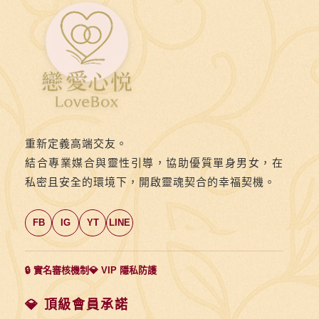
解
帶》
第
十
七
則：
🔥
重新定義高端交友。
她
結合專業媒合與靈性引導，協助優質單身男女，在
說
私密且安全的環境下，開啟靈魂契合的幸福契機。
「不
要」，
FB
IG
YT
LINE
可
能
不
🔒 實名審核機制
💎 VIP 隱私防護
是
拒
💎 頂級會員承諾