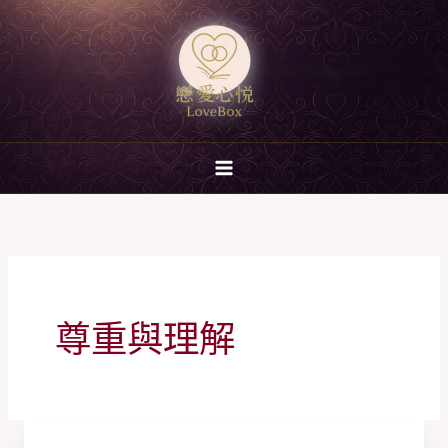
跳
至
主
要
內
容
尊重與理解