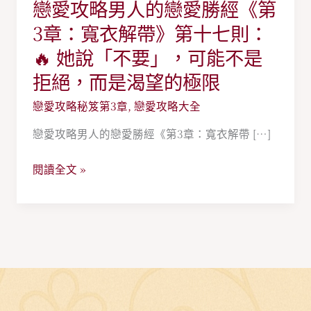
戀愛攻略男人的戀愛勝經《第
戀
愛
3章：寬衣解帶》第十七則：
攻
🔥 她說「不要」，可能不是
略
拒絕，而是渴望的極限
男
人
戀愛攻略秘笈第3章
,
戀愛攻略大全
的
戀愛攻略男人的戀愛勝經《第3章：寬衣解帶 […]
戀
愛
閱讀全文 »
勝
經
《第
3
章：
寬
衣