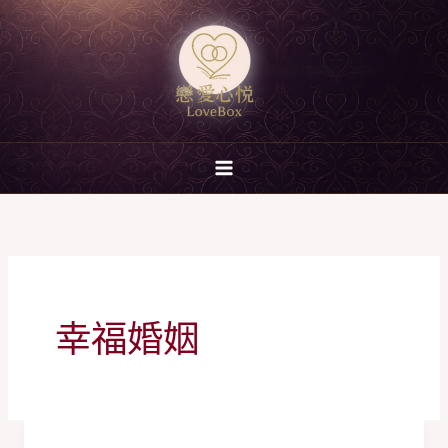
跳
至
主
要
內
容
幸福婚姻