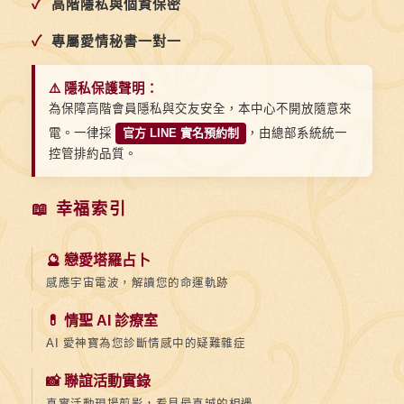
✓
高階隱私與個資保密
結
婚
✓
專屬愛情秘書一對一
吧
⚠️ 隱私保護聲明：
為保障高階會員隱私與交友安全，本中心不開放隨意來
電。一律採
官方 LINE 實名預約制
，由總部系統統一
控管排約品質。
📖 幸福索引
🔮 戀愛塔羅占卜
感應宇宙電波，解讀您的命運軌跡
💊 情聖 AI 診療室
AI 愛神寶為您診斷情感中的疑難雜症
📸 聯誼活動實錄