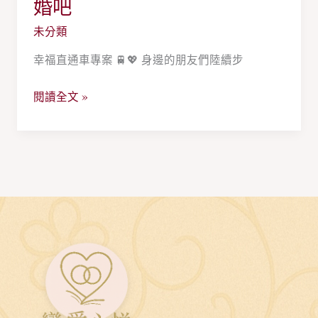
婚吧
了
體
呢？
驗
未分類
實
甜
幸福直通車專案 🚆💖 身邊的朋友們陸續步
體
甜
交
價
閱讀全文 »
友
速
未
速
婚
脫
單
單
身
不
聯
孤
誼
單
快
精
速
神
脫
抖
單
擻