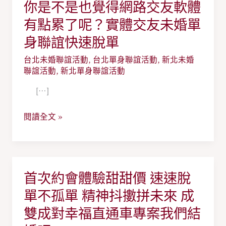
你是不是也覺得網路交友軟體
你
是
有點累了呢？實體交友未婚單
不
身聯誼快速脫單
是
台北未婚聯誼活動
,
台北單身聯誼活動
,
新北未婚
也
聯誼活動
,
新北單身聯誼活動
覺
得
[…]
網
閱讀全文 »
路
交
友
軟
首次約會體驗甜甜價 速速脫
體
首
有
次
單不孤單 精神抖擻拼未來 成
點
約
雙成對幸福直通車專案我們結
累
會