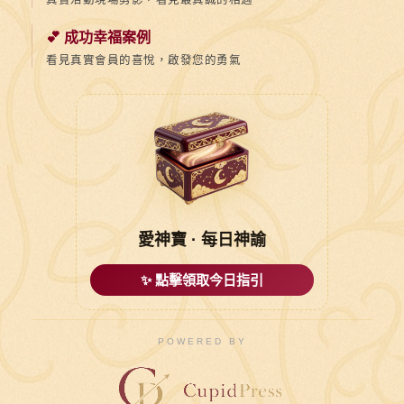
真實活動現場剪影，看見最真誠的相遇
💕 成功幸福案例
看見真實會員的喜悅，啟發您的勇氣
愛神寶 · 每日神諭
✨ 點擊領取今日指引
POWERED BY