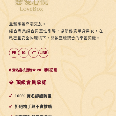
拼
未
來
重新定義高端交友。
成
結合專業媒合與靈性引導，協助優質單身男女，在
雙
私密且安全的環境下，開啟靈魂契合的幸福契機。
成
對
FB
IG
YT
LINE
幸
福
直
🔒 實名審核機制
💎 VIP 隱私防護
通
車
💎 頂級會員承諾
專
✓
100% 實名認證防護
案
我
✓
拒絕槍手與不實推銷
們