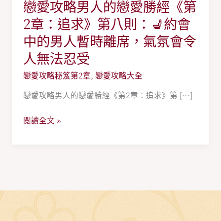
戀愛攻略男人的戀愛勝經《第
戀
愛
2章：追求》第八則：💺約會
攻
中的男人暫時離席，氣氛會令
略
人無法忍受
男
人
戀愛攻略秘笈第2章
,
戀愛攻略大全
的
戀愛攻略男人的戀愛勝經《第2章：追求》第 […]
戀
愛
閱讀全文 »
勝
經
《第
2
章：
追
求》