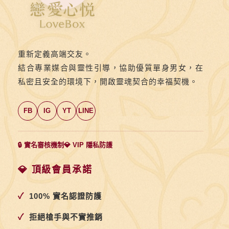
慾
🎓
的
有
引
知
信
重新定義高端交友。
識
結合專業媒合與靈性引導，協助優質單身男女，在
的
私密且安全的環境下，開啟靈魂契合的幸福契機。
女
人，
FB
IG
YT
LINE
無
法
抗
🔒 實名審核機制
💎 VIP 隱私防護
拒
「性
💎 頂級會員承諾
感
✓
100% 實名認證防護
的
讚
✓
拒絕槍手與不實推銷
美」