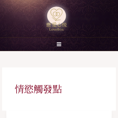
跳
至
主
要
內
容
情慾觸發點