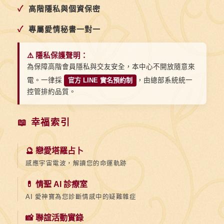
✓
高階隱私與個資保密
✓
專屬愛情秘書一對一
⚠️ 隱私保護聲明：
為保障高階會員隱私與交友安全，本中心不開放隨意來
電。一律採
官方 LINE 實名預約制
，由總部系統統一
控管排約品質。
📖 幸福索引
🔮 戀愛塔羅占卜
感應宇宙電波，解讀您的命運軌跡
💊 情聖 AI 診療室
AI 愛神寶為您診斷情感中的疑難雜症
📸 聯誼活動實錄