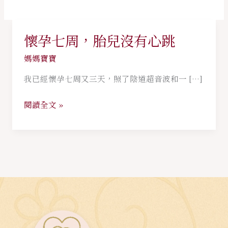
懷孕七周，胎兒沒有心跳
懷
孕
媽媽寶寶
七
我已經懷孕七周又三天，照了陰道超音波和一 […]
周，
胎
閱讀全文 »
兒
沒
有
心
跳