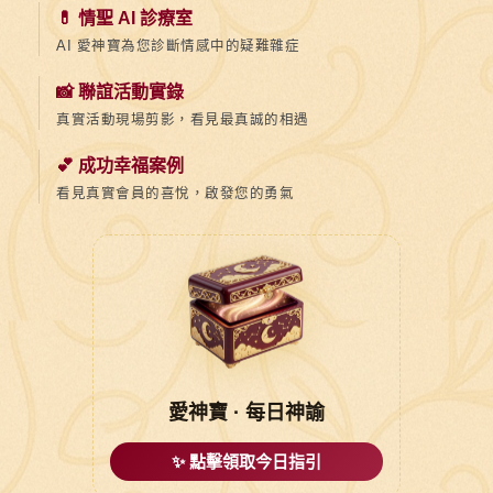
💊 情聖 AI 診療室
AI 愛神寶為您診斷情感中的疑難雜症
📸 聯誼活動實錄
真實活動現場剪影，看見最真誠的相遇
💕 成功幸福案例
看見真實會員的喜悅，啟發您的勇氣
愛神寶 · 每日神諭
✨ 點擊領取今日指引