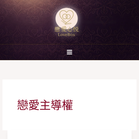
跳
至
主
要
內
容
戀愛主導權