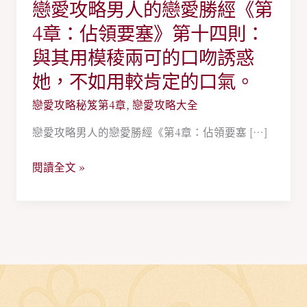
戀愛攻略男人的戀愛勝經《第
戀
愛
4章：佔領要塞》第十四則：
攻
與其用模稜兩可的口吻誘惑
略
她，不如用較肯定的口氣。
男
人
戀愛攻略秘笈第4章
,
戀愛攻略大全
的
戀愛攻略男人的戀愛勝經《第4章：佔領要塞 […]
戀
愛
閱讀全文 »
勝
經
《第
4
章：
佔
領