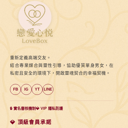
要
塞》
第
十
四
則：
與
重新定義高端交友。
其
結合專業媒合與靈性引導，協助優質單身男女，在
用
私密且安全的環境下，開啟靈魂契合的幸福契機。
模
稜
FB
IG
YT
LINE
兩
可
的
🔒 實名審核機制
💎 VIP 隱私防護
口
吻
💎 頂級會員承諾