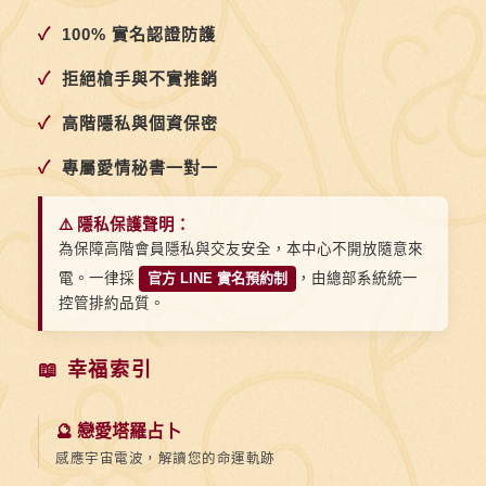
誘
✓
100% 實名認證防護
惑
她，
✓
拒絕槍手與不實推銷
不
✓
高階隱私與個資保密
如
用
✓
專屬愛情秘書一對一
較
肯
⚠️ 隱私保護聲明：
定
為保障高階會員隱私與交友安全，本中心不開放隨意來
電。一律採
官方 LINE 實名預約制
，由總部系統統一
的
控管排約品質。
口
氣。
📖 幸福索引
🔮 戀愛塔羅占卜
感應宇宙電波，解讀您的命運軌跡