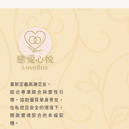
求》
第
九
則：
👀
女
人
一
旦
被
重新定義高端交友。
男
結合專業媒合與靈性引
人
導，協助優質單身男女，
凝
在私密且安全的環境下，
開啟靈魂契合的幸福契
視，
機。
通