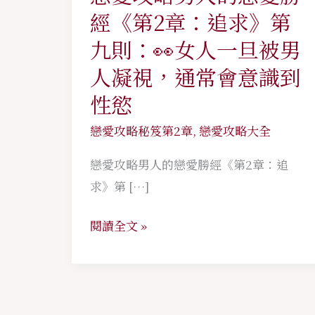
愛
經《第2章：追求》第
攻
九則：👀女人一旦被男
略
人凝視，通常會意識到
男
性慾
人
的
戀愛攻略秘笈第2章
,
戀愛攻略大全
戀
戀愛攻略男人的戀愛勝經《第2章：追
愛
求》第 […]
勝
經
閱讀全文 »
《第
2
章：
追