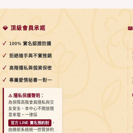
💎 頂級會員承諾

✓
100% 實名認證防護
✓
拒絕槍手與不實推銷
✓
高階隱私與個資保密
✓
專屬愛情秘書一對一
⚠️ 隱私保護聲明：
為保障高階會員隱私與交
友安全，本中心不開放隨
意來電。一律採
官方 LINE 實名預約制
，
由總部系統統一控管排約