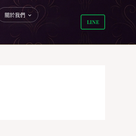
關於我們
LINE