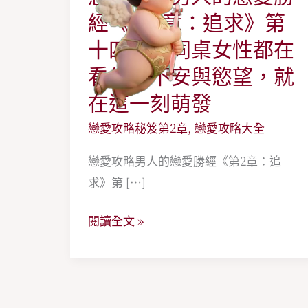
愛
經《第2章：追求》第
攻
十四則：同桌女性都在
略
看他？不安與慾望，就
男
在這一刻萌發
人
的
戀愛攻略秘笈第2章
,
戀愛攻略大全
戀
戀愛攻略男人的戀愛勝經《第2章：追
愛
求》第 […]
勝
經
閱讀全文 »
《第
2
章：
追