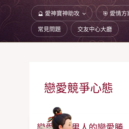
跳
🔮 愛神寶神助攻
🎯 愛情方
至
主
常見問題
交友中心大廳
要
內
容
戀愛競爭心態
戀愛攻略男人的戀愛勝
戀