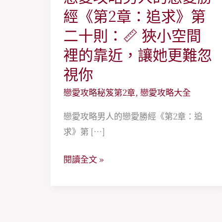
愛
經《第2章：追求》第
攻
二十則：📏 狹小空間
略
裡的靠近，讓她更難忽
男
視你
人
的
戀愛攻略秘笈第2章
,
戀愛攻略大全
戀
戀愛攻略男人的戀愛勝經《第2章：追
愛
求》第 […]
勝
經
閱讀全文 »
《第
2
章：
追