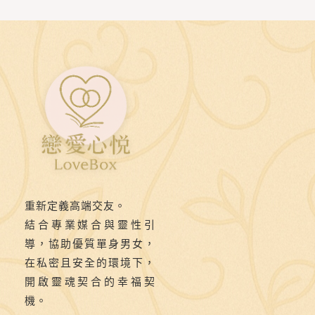
求》
第
二
十
則：
📏
狹
小
空
間
重新定義高端交友。
裡
結合專業媒合與靈性引
的
導，協助優質單身男女，
靠
在私密且安全的環境下，
開啟靈魂契合的幸福契
近，
機。
讓