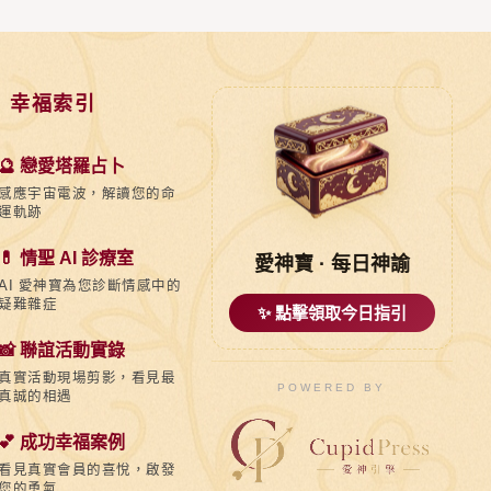
 幸福索引
🔮 戀愛塔羅占卜
感應宇宙電波，解讀您的命
運軌跡
💊 情聖 AI 診療室
愛神寶 · 每日神諭
AI 愛神寶為您診斷情感中的
疑難雜症
✨ 點擊領取今日指引
📸 聯誼活動實錄
真實活動現場剪影，看見最
POWERED BY
真誠的相遇
💕 成功幸福案例
看見真實會員的喜悅，啟發
您的勇氣