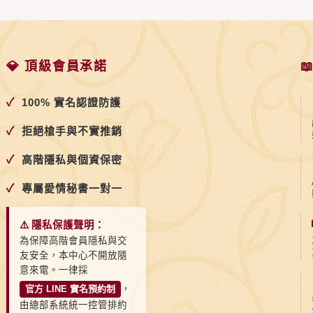
💎 頂級會員承諾

✓
100% 實名認證防護
✓
拒絕槍手與不實推銷
✓
高階隱私與個資保密
✓
專屬愛情秘書一對一
⚠️ 隱私保護聲明：
為保障高階會員隱私與交
友安全，本中心不開放隨
意來電。一律採
官方 LINE 實名預約制
，
由總部系統統一控管排約