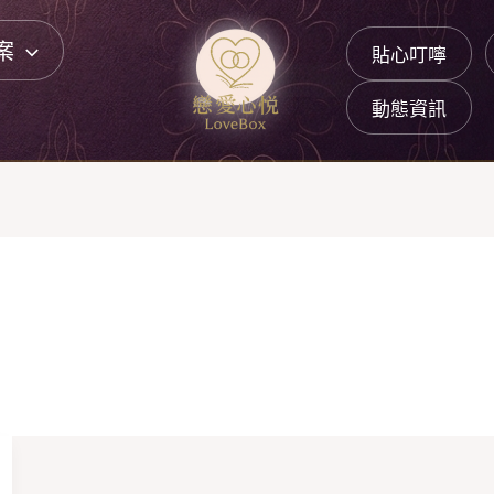
案
貼心叮嚀
動態資訊