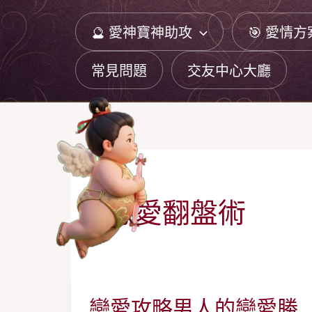
跳
🔮 愛神寶神助攻
🎯 愛情方
至
主
常見問題
交友中心大廳
要
內
容
戀愛翻盤術
戀愛攻略男人的戀愛勝
戀