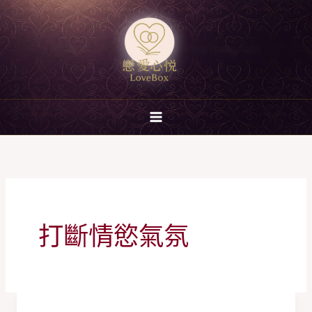
跳
至
主
要
內
容
打斷情慾氣氛