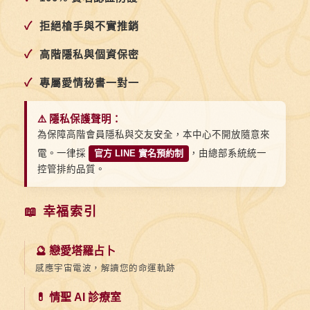
人
生
✓
拒絕槍手與不實推銷
✓
高階隱私與個資保密
✓
專屬愛情秘書一對一
⚠️ 隱私保護聲明：
為保障高階會員隱私與交友安全，本中心不開放隨意來
電。一律採
官方 LINE 實名預約制
，由總部系統統一
控管排約品質。
📖 幸福索引
🔮 戀愛塔羅占卜
感應宇宙電波，解讀您的命運軌跡
💊 情聖 AI 診療室