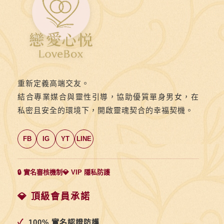
福
小
如
和
阿
忠
重新定義高端交友。
有
結合專業媒合與靈性引導，協助優質單身男女，在
著
私密且安全的環境下，開啟靈魂契合的幸福契機。
美
滿
FB
IG
YT
LINE
幸
福
的
🔒 實名審核機制
💎 VIP 隱私防護
下
💎 頂級會員承諾
半
場
✓
100% 實名認證防護