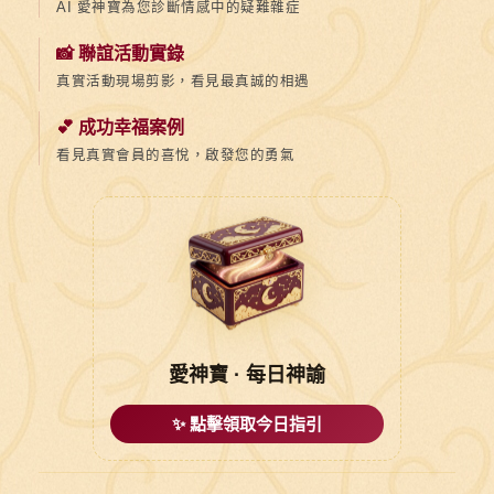
AI 愛神寶為您診斷情感中的疑難雜症
📸 聯誼活動實錄
真實活動現場剪影，看見最真誠的相遇
💕 成功幸福案例
看見真實會員的喜悅，啟發您的勇氣
愛神寶 · 每日神諭
✨ 點擊領取今日指引