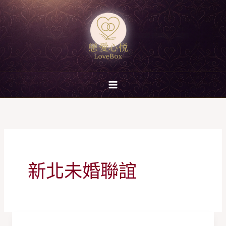
跳
至
主
要
內
容
新北未婚聯誼