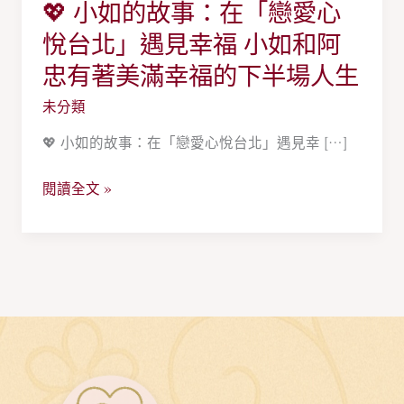
💖 小如的故事：在「戀愛心
💖
小
悅台北」遇見幸福 小如和阿
如
忠有著美滿幸福的下半場人生
的
未分類
故
事：
💖 小如的故事：在「戀愛心悅台北」遇見幸 […]
在
「戀
閱讀全文 »
愛
心
悅
台
北」
遇
見
幸