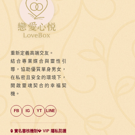
重新定義高端交友。
結合專業媒合與靈性引
導，協助優質單身男女，
在私密且安全的環境下，
開啟靈魂契合的幸福契
機。
FB
IG
YT
LINE
🔒 實名審核機制
💎 VIP 隱私防護