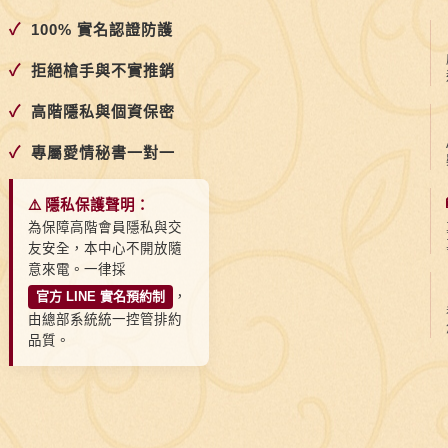
✓
100% 實名認證防護
✓
拒絕槍手與不實推銷
✓
高階隱私與個資保密
✓
專屬愛情秘書一對一
⚠️ 隱私保護聲明：
為保障高階會員隱私與交
友安全，本中心不開放隨
意來電。一律採
官方 LINE 實名預約制
，
由總部系統統一控管排約
品質。