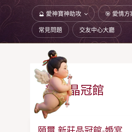
跳
🔮 愛神寶神助攻
🎯 愛情方
至
主
常見問題
交友中心大廳
要
內
容
新莊晶冠館
頤璽 新莊晶冠館-婚宴
頤