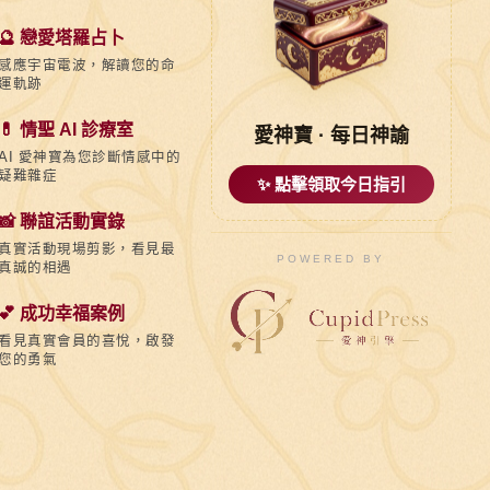
🔮 戀愛塔羅占卜
感應宇宙電波，解讀您的命
運軌跡
💊 情聖 AI 診療室
愛神寶 · 每日神諭
AI 愛神寶為您診斷情感中的
疑難雜症
✨ 點擊領取今日指引
📸 聯誼活動實錄
真實活動現場剪影，看見最
POWERED BY
真誠的相遇
💕 成功幸福案例
看見真實會員的喜悅，啟發
您的勇氣