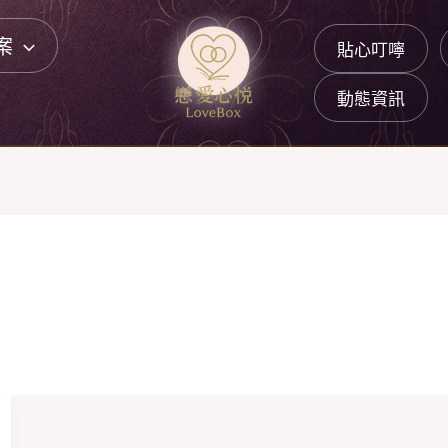
案
貼心叮嚀
動態資訊