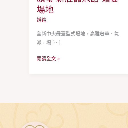
璽
場地
新
婚禮
莊
晶
全新中央舞臺型式場地，高雅奢華、氣
冠
派，場 […]
館-
閱讀全文 »
婚
宴
場
地