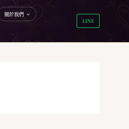
關於我們
LINE