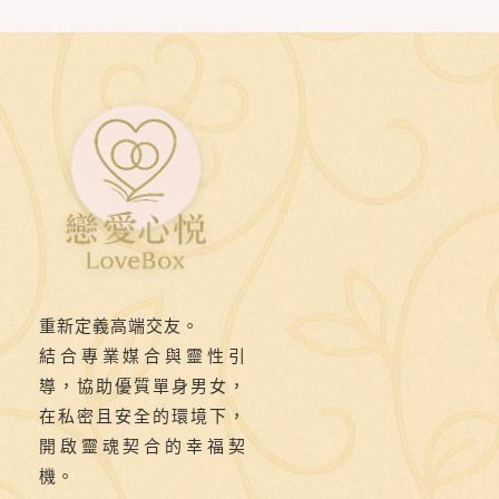
人
歡
愉》
第
十
七
則：
🌅
對
清
重新定義高端交友。
晨
結合專業媒合與靈性引
打
導，協助優質單身男女，
電
在私密且安全的環境下，
開啟靈魂契合的幸福契
話
機。
的