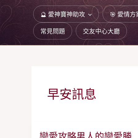
跳
🔮 愛神寶神助攻
🎯 愛情方
至
主
常見問題
交友中心大廳
要
內
容
早安訊息
戀愛攻略男人的戀愛勝
戀