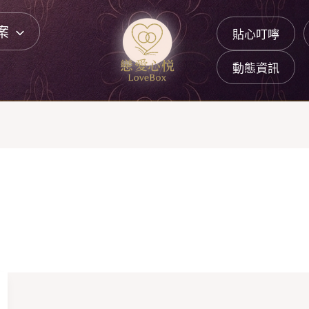
案
貼心叮嚀
動態資訊