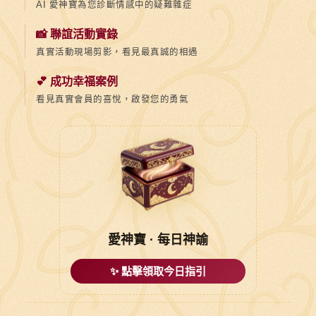
AI 愛神寶為您診斷情感中的疑難雜症
📸 聯誼活動實錄
真實活動現場剪影，看見最真誠的相遇
💕 成功幸福案例
看見真實會員的喜悅，啟發您的勇氣
愛神寶 · 每日神諭
✨ 點擊領取今日指引