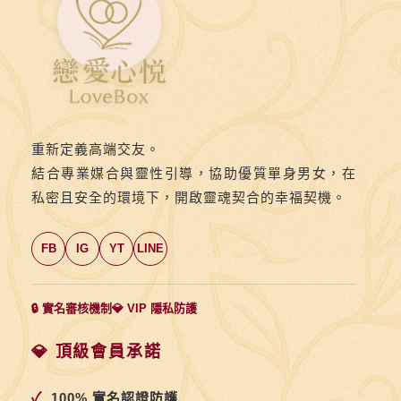
福
小
如
和
阿
忠
重新定義高端交友。
有
結合專業媒合與靈性引導，協助優質單身男女，在
著
私密且安全的環境下，開啟靈魂契合的幸福契機。
美
滿
FB
IG
YT
LINE
幸
福
的
🔒 實名審核機制
💎 VIP 隱私防護
下
💎 頂級會員承諾
半
場
✓
100% 實名認證防護