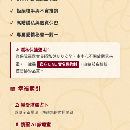
人
生
✓
拒絕槍手與不實推銷
✓
高階隱私與個資保密
✓
專屬愛情秘書一對一
⚠️ 隱私保護聲明：
為保障高階會員隱私與交友安全，本中心不開放隨意來
電。一律採
官方 LINE 實名預約制
，由總部系統統一
控管排約品質。
📖 幸福索引
🔮 戀愛塔羅占卜
感應宇宙電波，解讀您的命運軌跡
💊 情聖 AI 診療室