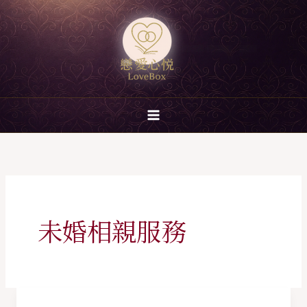
跳
至
主
要
內
容
未婚相親服務