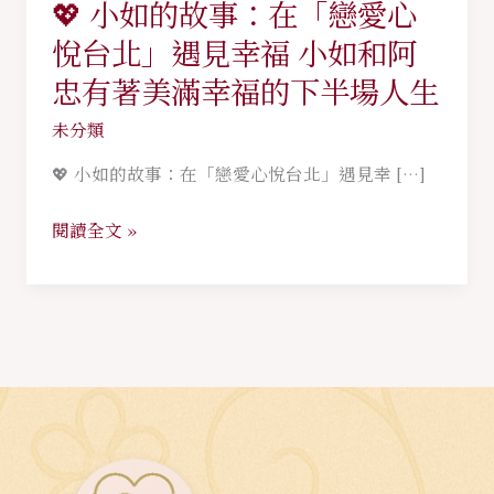
💖 小如的故事：在「戀愛心
💖
小
悅台北」遇見幸福 小如和阿
如
忠有著美滿幸福的下半場人生
的
未分類
故
事：
💖 小如的故事：在「戀愛心悅台北」遇見幸 […]
在
「戀
閱讀全文 »
愛
心
悅
台
北」
遇
見
幸