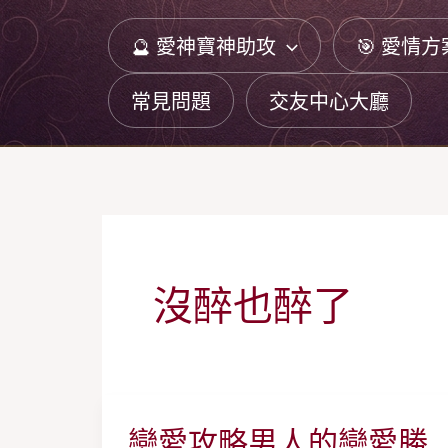
跳
🔮 愛神寶神助攻
🎯 愛情方
至
主
常見問題
交友中心大廳
要
內
容
沒醉也醉了
戀愛攻略男人的戀愛勝
戀