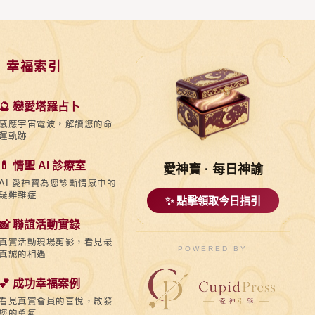
 幸福索引
🔮 戀愛塔羅占卜
感應宇宙電波，解讀您的命
運軌跡
💊 情聖 AI 診療室
愛神寶 · 每日神諭
AI 愛神寶為您診斷情感中的
疑難雜症
✨ 點擊領取今日指引
📸 聯誼活動實錄
真實活動現場剪影，看見最
POWERED BY
真誠的相遇
💕 成功幸福案例
看見真實會員的喜悅，啟發
您的勇氣