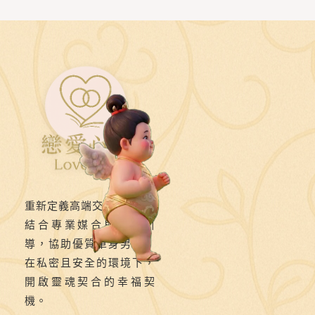
人
歡
愉》
第
十
五
則：
即
使
沒
重新定義高端交友。
醉，
結合專業媒合與靈性引
只
導，協助優質單身男女，
要
在私密且安全的環境下，
開啟靈魂契合的幸福契
她
機。
想