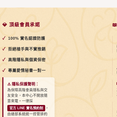
💎 頂級會員承諾

✓
100% 實名認證防護
✓
拒絕槍手與不實推銷
✓
高階隱私與個資保密
✓
專屬愛情秘書一對一
⚠️ 隱私保護聲明：
為保障高階會員隱私與交
友安全，本中心不開放隨
意來電。一律採
官方 LINE 實名預約制
，
由總部系統統一控管排約