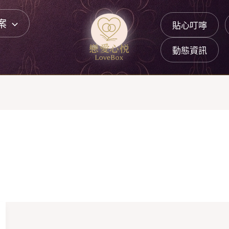
案
貼心叮嚀
動態資訊