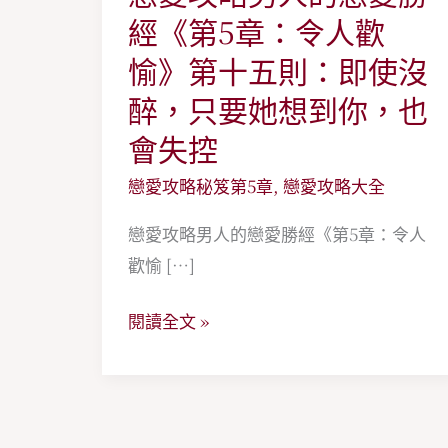
愛
經《第5章：令人歡
攻
愉》第十五則：即使沒
略
醉，只要她想到你，也
男
會失控
人
的
戀愛攻略秘笈第5章
,
戀愛攻略大全
戀
戀愛攻略男人的戀愛勝經《第5章：令人
愛
歡愉 […]
勝
經
閱讀全文 »
《第
5
章：
令