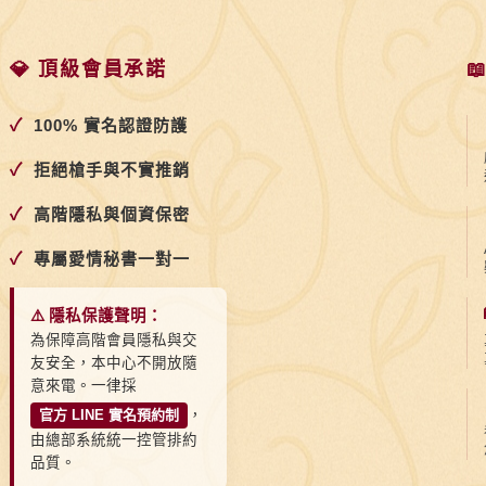
💎 頂級會員承諾

✓
100% 實名認證防護
✓
拒絕槍手與不實推銷
✓
高階隱私與個資保密
✓
專屬愛情秘書一對一
⚠️ 隱私保護聲明：
為保障高階會員隱私與交
友安全，本中心不開放隨
意來電。一律採
官方 LINE 實名預約制
，
由總部系統統一控管排約
品質。