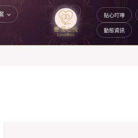
案
貼心叮嚀
動態資訊