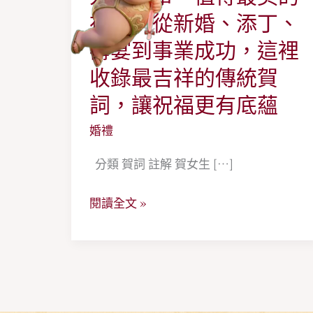
生
祝福。從新婚、添丁、
大
壽宴到事業成功，這裡
事，
收錄最吉祥的傳統賀
值
詞，讓祝福更有底蘊
得
最
婚禮
美
分類 賀詞 註解 賀女生 […]
的
祝
閱讀全文 »
福。
從
新
婚、
添