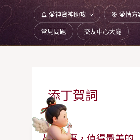
跳
🔮 愛神寶神助攻
🎯 愛情方
至
主
常見問題
交友中心大廳
要
內
容
添丁賀詞
人生大事，值得最美的
人