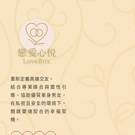
丁、
壽
宴
到
事
業
成
功，
這
重新定義高端交友。
裡
結合專業媒合與靈性引
收
導，協助優質單身男女，
錄
在私密且安全的環境下，
開啟靈魂契合的幸福契
最
機。
吉
祥