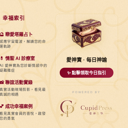
 幸福索引
🔮 戀愛塔羅占卜
感應宇宙電波，解讀您的命
運軌跡
💊 情聖 AI 診療室
愛神寶 · 每日神諭
AI 愛神寶為您診斷情感中的
疑難雜症
✨ 點擊領取今日指引
📸 聯誼活動實錄
真實活動現場剪影，看見最
POWERED BY
真誠的相遇
💕 成功幸福案例
看見真實會員的喜悅，啟發
您的勇氣