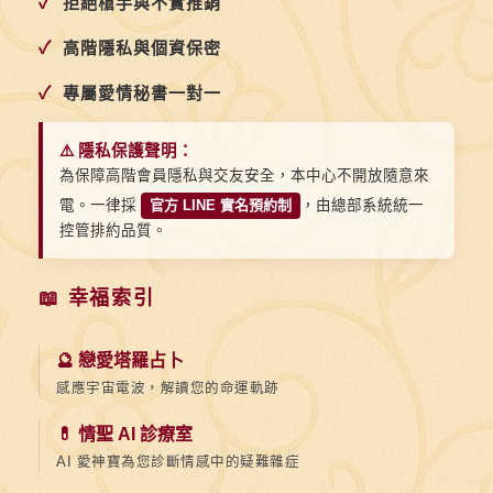
✓
拒絕槍手與不實推銷
✓
高階隱私與個資保密
✓
專屬愛情秘書一對一
⚠️ 隱私保護聲明：
為保障高階會員隱私與交友安全，本中心不開放隨意來
電。一律採
官方 LINE 實名預約制
，由總部系統統一
控管排約品質。
📖 幸福索引
🔮 戀愛塔羅占卜
感應宇宙電波，解讀您的命運軌跡
💊 情聖 AI 診療室
AI 愛神寶為您診斷情感中的疑難雜症