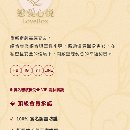
與
婚
姻
建
議
重新定義高端交友。
結合專業媒合與靈性引導，協助優質單身男女，在
私密且安全的環境下，開啟靈魂契合的幸福契機。
FB
IG
YT
LINE
🔒 實名審核機制
💎 VIP 隱私防護
💎 頂級會員承諾
✓
100% 實名認證防護