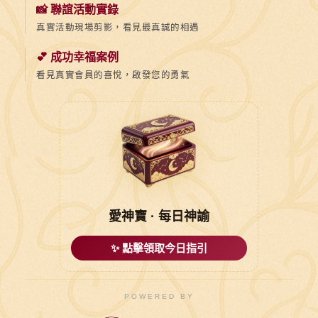
📸 聯誼活動實錄
真實活動現場剪影，看見最真誠的相遇
💕 成功幸福案例
看見真實會員的喜悅，啟發您的勇氣
愛神寶 · 每日神諭
✨ 點擊領取今日指引
POWERED BY