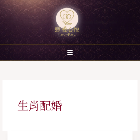
跳
至
主
要
內
容
生肖配婚