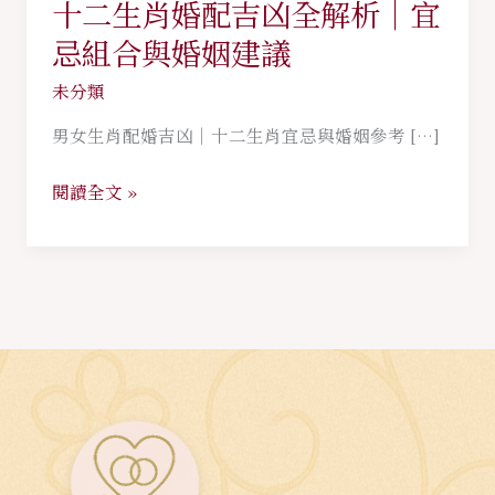
十二生肖婚配吉凶全解析｜宜
十
二
忌組合與婚姻建議
生
未分類
肖
婚
男女生肖配婚吉凶｜十二生肖宜忌與婚姻參考 […]
配
閱讀全文 »
吉
凶
全
解
析
｜
宜
忌
組
合