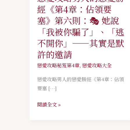
愛
經《第4章：佔領要
攻
塞》第六則：🎭 她說
略
「我被你騙了」、「逃
男
不開你」——其實是默
人
的
許的邀請
戀
戀愛攻略秘笈第4章
,
戀愛攻略大全
愛
勝
戀愛攻略男人的戀愛勝經《第4章：佔領
經
要塞 […]
《第
4
閱讀全文 »
章：
佔