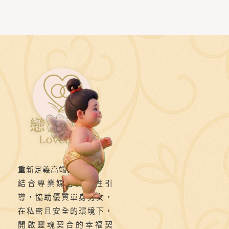
領
要
塞》
第
六
則：
🎭
她
說
「我
被
重新定義高端交友。
你
結合專業媒合與靈性引
騙
導，協助優質單身男女，
了」、
在私密且安全的環境下，
「逃
開啟靈魂契合的幸福契