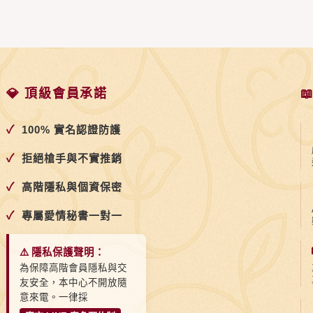
💎 頂級會員承諾

✓
100% 實名認證防護
✓
拒絕槍手與不實推銷
✓
高階隱私與個資保密
✓
專屬愛情秘書一對一
⚠️ 隱私保護聲明：
為保障高階會員隱私與交
友安全，本中心不開放隨
意來電。一律採