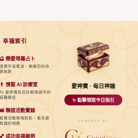
 幸福索引
🔮 戀愛塔羅占卜
感應宇宙電波，解讀您的命
運軌跡
💊 情聖 AI 診療室
愛神寶 · 每日神諭
AI 愛神寶為您診斷情感中的
疑難雜症
✨ 點擊領取今日指引
📸 聯誼活動實錄
真實活動現場剪影，看見最
POWERED BY
真誠的相遇
💕 成功幸福案例