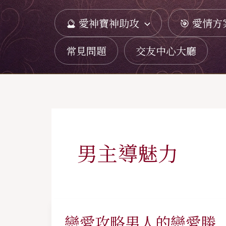
跳
🔮 愛神寶神助攻
🎯 愛情方
至
主
常見問題
交友中心大廳
要
內
容
男主導魅力
戀愛攻略男人的戀愛勝
戀