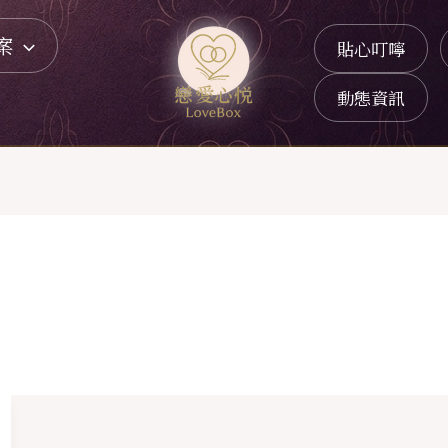
案
貼心叮嚀
動態資訊