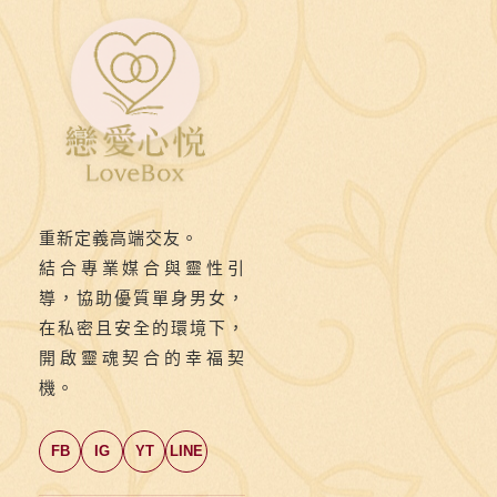
合
與
婚
姻
建
議
重新定義高端交友。
結合專業媒合與靈性引
導，協助優質單身男女，
在私密且安全的環境下，
開啟靈魂契合的幸福契
機。
FB
IG
YT
LINE