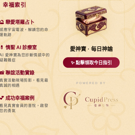
 幸福索引
🔮 戀愛塔羅占卜
感應宇宙電波，解讀您的命
運軌跡
💊 情聖 AI 診療室
愛神寶 · 每日神諭
AI 愛神寶為您診斷情感中的
疑難雜症
✨ 點擊領取今日指引
📸 聯誼活動實錄
真實活動現場剪影，看見最
POWERED BY
真誠的相遇
💕 成功幸福案例
看見真實會員的喜悅，啟發
您的勇氣