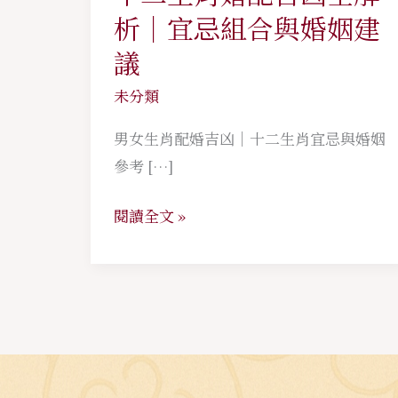
二
析｜宜忌組合與婚姻建
生
議
肖
未分類
婚
配
男女生肖配婚吉凶｜十二生肖宜忌與婚姻
吉
參考 […]
凶
全
閱讀全文 »
解
析
｜
宜
忌
組