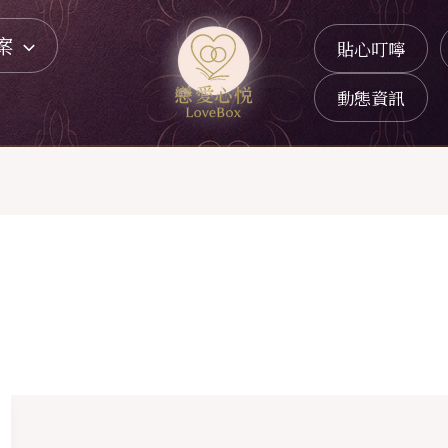
案
貼心叮嚀
動態資訊