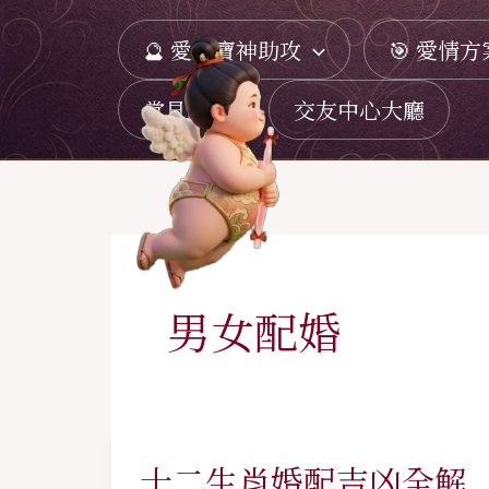
跳
🔮 愛神寶神助攻
🎯 愛情方
至
主
常見問題
交友中心大廳
要
內
容
男女配婚
十二生肖婚配吉凶全解
十