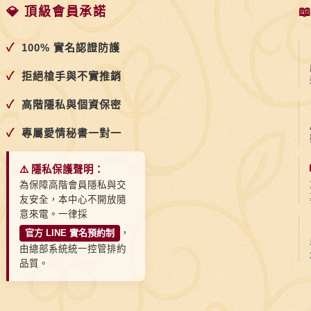
💎 頂級會員承諾

✓
100% 實名認證防護
✓
拒絕槍手與不實推銷
✓
高階隱私與個資保密
✓
專屬愛情秘書一對一
⚠️ 隱私保護聲明：
為保障高階會員隱私與交
友安全，本中心不開放隨
意來電。一律採
官方 LINE 實名預約制
，
由總部系統統一控管排約
品質。