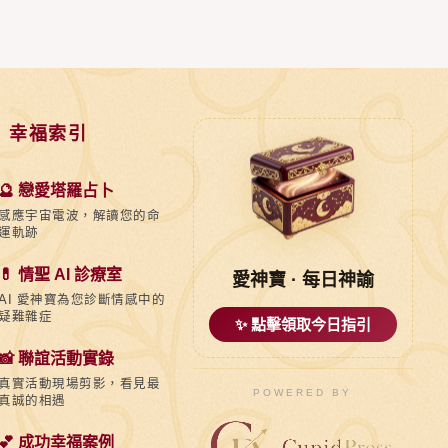
 幸福索引
🔮 戀愛塔羅占卜
感應宇宙電波，解讀您的命
運軌跡
💊 情聖 AI 診療室
愛神寶 · 每日神諭
AI 愛神寶為您診斷情感中的
疑難雜症
✨ 點擊領取今日指引
📸 聯誼活動實錄
真實活動現場剪影，看見最
POWERED BY
真誠的相遇
💕 成功幸福案例