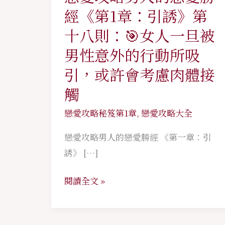
愛
經《第1章：引誘》第
攻
十八則：🎯女人一旦被
略
男性意外的行動所吸
男
引，或許會考慮肉體接
人
的
觸
戀
戀愛攻略秘笈第1章
,
戀愛攻略大全
愛
勝
戀愛攻略男人的戀愛勝經 《第一章：引
經
誘》 […]
《第
1
閱讀全文 »
章：
引