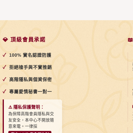
💎 頂級會員承諾

✓
100% 實名認證防護
✓
拒絕槍手與不實推銷
✓
高階隱私與個資保密
✓
專屬愛情秘書一對一
⚠️ 隱私保護聲明：
為保障高階會員隱私與交
友安全，本中心不開放隨
意來電。一律採