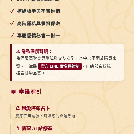
✓
拒絕槍手與不實推銷
✓
高階隱私與個資保密
✓
專屬愛情秘書一對一
⚠️ 隱私保護聲明：
為保障高階會員隱私與交友安全，本中心不開放隨意來
電。一律採
官方 LINE 實名預約制
，由總部系統統一
控管排約品質。
📖 幸福索引
🔮 戀愛塔羅占卜
感應宇宙電波，解讀您的命運軌跡
💊 情聖 AI 診療室