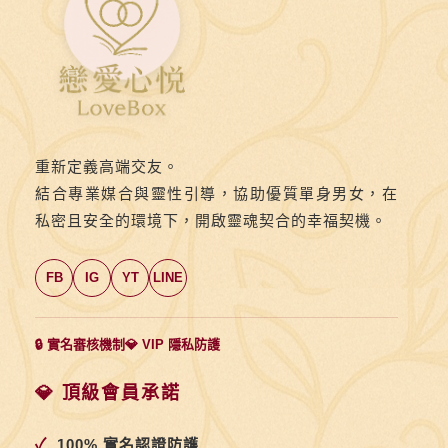
第
四
則：
一
見
鐘
重新定義高端交友。
情，
結合專業媒合與靈性引導，協助優質單身男女，在
不
私密且安全的環境下，開啟靈魂契合的幸福契機。
妨
直
FB
IG
YT
LINE
說
🔒 實名審核機制
💎 VIP 隱私防護
💎 頂級會員承諾
✓
100% 實名認證防護