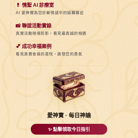
💊 情聖 AI 診療室
AI 愛神寶為您診斷情感中的疑難雜症
📸 聯誼活動實錄
真實活動現場剪影，看見最真誠的相遇
💕 成功幸福案例
看見真實會員的喜悅，啟發您的勇氣
愛神寶 · 每日神諭
✨ 點擊領取今日指引