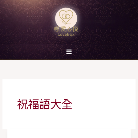
跳
至
主
要
內
容
祝福語大全