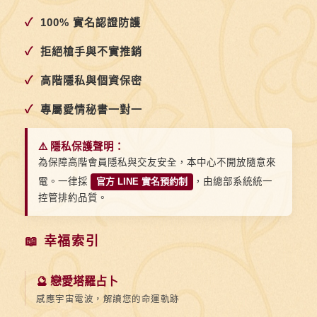
統
✓
100% 實名認證防護
賀
詞，
✓
拒絕槍手與不實推銷
讓
✓
高階隱私與個資保密
祝
福
✓
專屬愛情秘書一對一
更
有
⚠️ 隱私保護聲明：
底
為保障高階會員隱私與交友安全，本中心不開放隨意來
電。一律採
官方 LINE 實名預約制
，由總部系統統一
蘊
控管排約品質。
📖 幸福索引
🔮 戀愛塔羅占卜
感應宇宙電波，解讀您的命運軌跡