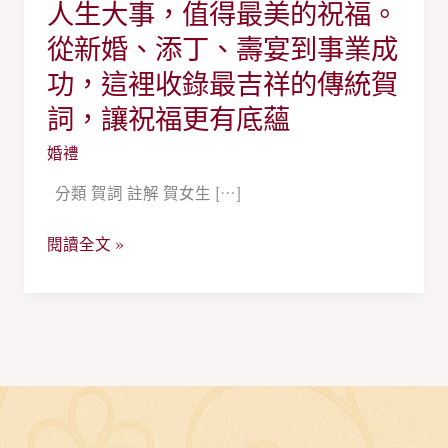
人生大事，值得最美的祝福。
人
生
從新婚、添丁、壽宴到事業成
大
功，這裡收錄最吉祥的傳統賀
事，
詞，讓祝福更有底蘊
值
得
婚禮
最
分類 賀詞 註解 賀女生 […]
美
的
閱讀全文 »
祝
福。
從
新
婚、
添
丁、