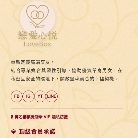
壽
宴
到
事
業
成
功，
重新定義高端交友。
這
結合專業媒合與靈性引導，協助優質單身男女，在
裡
私密且安全的環境下，開啟靈魂契合的幸福契機。
收
錄
FB
IG
YT
LINE
最
吉
祥
🔒 實名審核機制
💎 VIP 隱私防護
的
傳
💎 頂級會員承諾