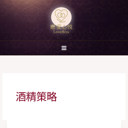
跳
至
主
要
內
容
酒精策略