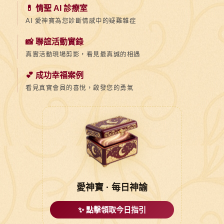
💊 情聖 AI 診療室
AI 愛神寶為您診斷情感中的疑難雜症
📸 聯誼活動實錄
真實活動現場剪影，看見最真誠的相遇
💕 成功幸福案例
看見真實會員的喜悅，啟發您的勇氣
愛神寶 · 每日神諭
✨ 點擊領取今日指引