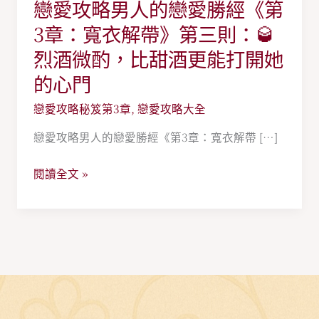
戀愛攻略男人的戀愛勝經《第
戀
愛
3章：寬衣解帶》第三則：🥃
攻
烈酒微酌，比甜酒更能打開她
略
的心門
男
人
戀愛攻略秘笈第3章
,
戀愛攻略大全
的
戀愛攻略男人的戀愛勝經《第3章：寬衣解帶 […]
戀
愛
閱讀全文 »
勝
經
《第
3
章：
寬
衣