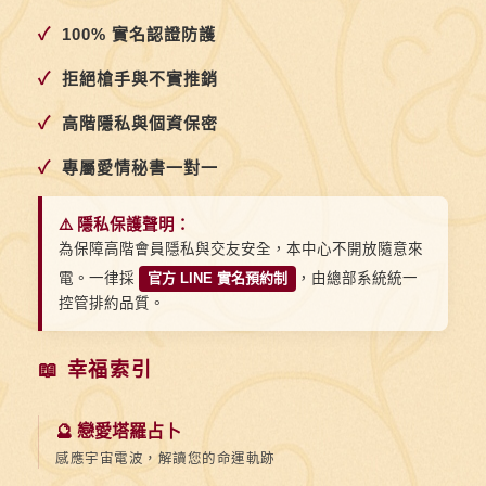
開
✓
100% 實名認證防護
她
的
✓
拒絕槍手與不實推銷
心
✓
高階隱私與個資保密
門
✓
專屬愛情秘書一對一
⚠️ 隱私保護聲明：
為保障高階會員隱私與交友安全，本中心不開放隨意來
電。一律採
官方 LINE 實名預約制
，由總部系統統一
控管排約品質。
📖 幸福索引
🔮 戀愛塔羅占卜
感應宇宙電波，解讀您的命運軌跡