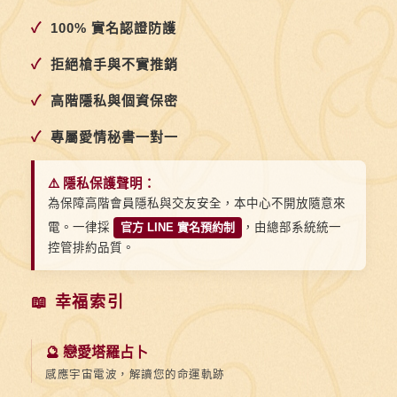
難
✓
100% 實名認證防護
忽
視
✓
拒絕槍手與不實推銷
你
✓
高階隱私與個資保密
✓
專屬愛情秘書一對一
⚠️ 隱私保護聲明：
為保障高階會員隱私與交友安全，本中心不開放隨意來
電。一律採
官方 LINE 實名預約制
，由總部系統統一
控管排約品質。
📖 幸福索引
🔮 戀愛塔羅占卜
感應宇宙電波，解讀您的命運軌跡