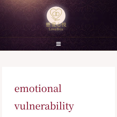
跳
至
主
要
內
容
emotional
vulnerability