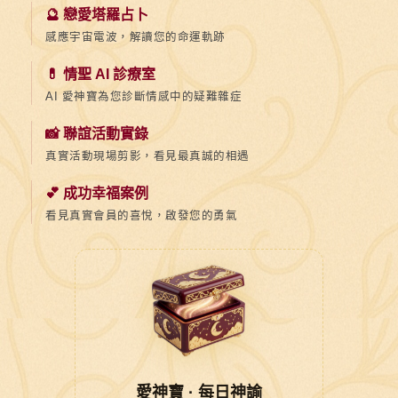
🔮 戀愛塔羅占卜
感應宇宙電波，解讀您的命運軌跡
💊 情聖 AI 診療室
AI 愛神寶為您診斷情感中的疑難雜症
📸 聯誼活動實錄
真實活動現場剪影，看見最真誠的相遇
💕 成功幸福案例
看見真實會員的喜悅，啟發您的勇氣
愛神寶 · 每日神諭