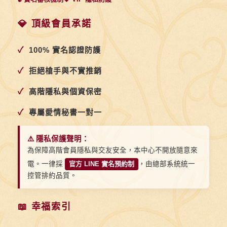
願
意
💎 頂級會員承諾
獻
✓
100% 實名認證防護
出
一
✓
拒絕槍手與不實推銷
切
✓
高階隱私與個資保密
✓
專屬愛情秘書一對一
⚠️ 隱私保護聲明：
為保障高階會員隱私與交友安全，本中心不開放隨意來
電。一律採
官方 LINE 實名預約制
，由總部系統統一
控管排約品質。
📖 幸福索引