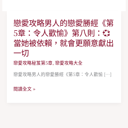
戀愛攻略男人的戀愛勝經《第
戀
愛
5章：令人歡愉》第八則：💞
攻
當她被依賴，就會更願意獻出
略
一切
男
人
戀愛攻略秘笈第5章
,
戀愛攻略大全
的
戀愛攻略男人的戀愛勝經《第5章：令人歡愉 […]
戀
愛
閱讀全文 »
勝
經
《第
5
章：