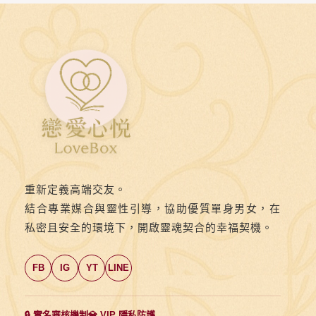
令
人
歡
愉》
第
八
則：
💞
當
重新定義高端交友。
她
結合專業媒合與靈性引導，協助優質單身男女，在
被
私密且安全的環境下，開啟靈魂契合的幸福契機。
依
賴，
FB
IG
YT
LINE
就
會
更
🔒 實名審核機制
💎 VIP 隱私防護