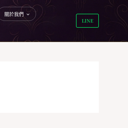
關於我們
LINE