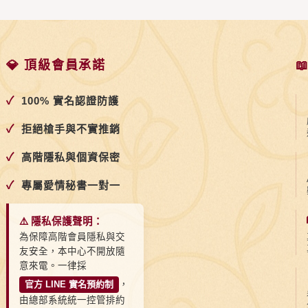
💎 頂級會員承諾

✓
100% 實名認證防護
✓
拒絕槍手與不實推銷
✓
高階隱私與個資保密
✓
專屬愛情秘書一對一
⚠️ 隱私保護聲明：
為保障高階會員隱私與交
友安全，本中心不開放隨
意來電。一律採
官方 LINE 實名預約制
，
由總部系統統一控管排約