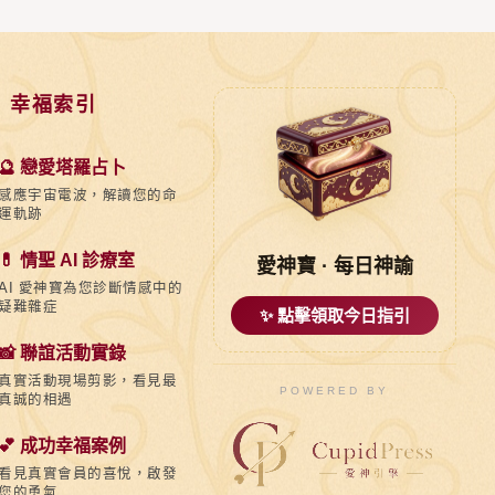
 幸福索引
🔮 戀愛塔羅占卜
感應宇宙電波，解讀您的命
運軌跡
💊 情聖 AI 診療室
愛神寶 · 每日神諭
AI 愛神寶為您診斷情感中的
疑難雜症
✨ 點擊領取今日指引
📸 聯誼活動實錄
真實活動現場剪影，看見最
POWERED BY
真誠的相遇
💕 成功幸福案例
看見真實會員的喜悅，啟發
您的勇氣