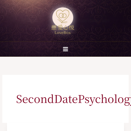
跳
至
主
要
內
容
SecondDatePsycholog