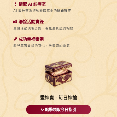
💊 情聖 AI 診療室
AI 愛神寶為您診斷情感中的疑難雜症
📸 聯誼活動實錄
真實活動現場剪影，看見最真誠的相遇
💕 成功幸福案例
看見真實會員的喜悅，啟發您的勇氣
愛神寶 · 每日神諭
✨ 點擊領取今日指引