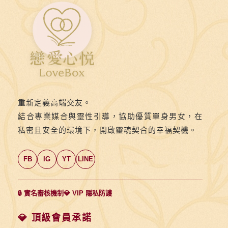
第
八
則：
💺
約
會
中
重新定義高端交友。
的
結合專業媒合與靈性引導，協助優質單身男女，在
男
私密且安全的環境下，開啟靈魂契合的幸福契機。
人
暫
FB
IG
YT
LINE
時
離
席，
🔒 實名審核機制
💎 VIP 隱私防護
氣
氛
💎 頂級會員承諾