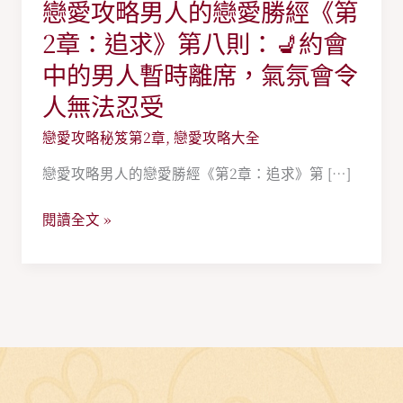
戀愛攻略男人的戀愛勝經《第
戀
愛
2章：追求》第八則：💺約會
攻
中的男人暫時離席，氣氛會令
略
人無法忍受
男
人
戀愛攻略秘笈第2章
,
戀愛攻略大全
的
戀愛攻略男人的戀愛勝經《第2章：追求》第 […]
戀
愛
閱讀全文 »
勝
經
《第
2
章：
追
求》