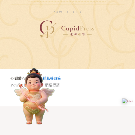
POWERED BY
© 戀愛心悅婚友社 |
穩私權政策
P
o
w
e
r
b
y
驅
動
城
市
網
路
行
銷