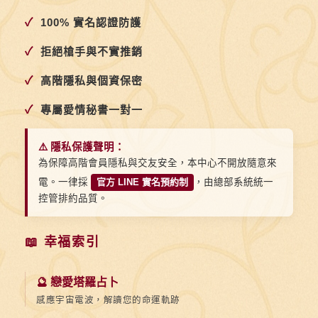
會
✓
100% 實名認證防護
令
人
✓
拒絕槍手與不實推銷
無
✓
高階隱私與個資保密
法
忍
✓
專屬愛情秘書一對一
受
⚠️ 隱私保護聲明：
為保障高階會員隱私與交友安全，本中心不開放隨意來
電。一律採
官方 LINE 實名預約制
，由總部系統統一
控管排約品質。
📖 幸福索引
🔮 戀愛塔羅占卜
感應宇宙電波，解讀您的命運軌跡