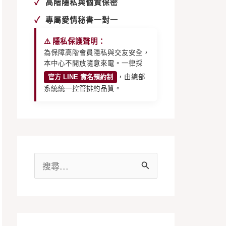
✓
高階隱私與個資保密
✓
專屬愛情秘書一對一
⚠️ 隱私保護聲明：
為保障高階會員隱私與交友安全，
本中心不開放隨意來電。一律採
官方 LINE 實名預約制
，由總部
系統統一控管排約品質。
搜
尋
關
鍵