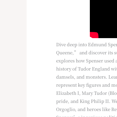
Dive deep into Edmund Spe
Queene,” and discover its s
explores how Spenser used al
history of Tudor England wit
damsels, and monsters. Lear
represent key figures and m
Elizabeth I, Mary Tudor (Bl
pride, and King Philip II. W
Orgoglio, and heroes like R