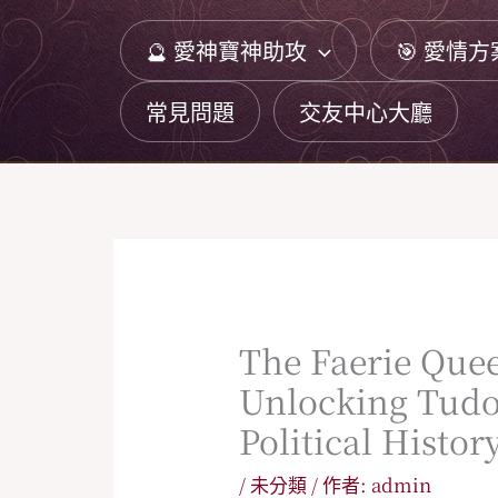
跳
🔮 愛神寶神助攻
🎯 愛情方
至
主
常見問題
交友中心大廳
要
內
容
The Faerie Que
Unlocking Tud
Political Histor
/
未分類
/ 作者:
admin