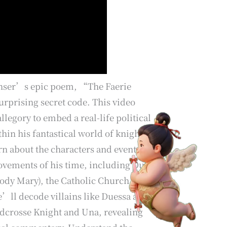
nser’s epic poem, “The Faerie
urprising secret code. This video
legory to embed a real-life political
hin his fantastical world of knights,
n about the characters and events that
ovements of his time, including Queen
oody Mary), the Catholic Church, Spanish
e’ll decode villains like Duessa and
edcrosse Knight and Una, revealing