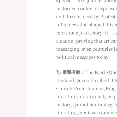
Spenser’s ingenious politi
historical context of Spense
and threats faced by Protest
influences that shaped this
more than just a story; it’s
a nation, proving that art ca
messaging, even centuries l
political messages today?
🏷️ 相關標籤：
The Faerie Qu
England,Queen Elizabeth I,
Church,Protestantism,King 
literature,literary analysis
history,symbolism,fantasy l
literature,medieval romance