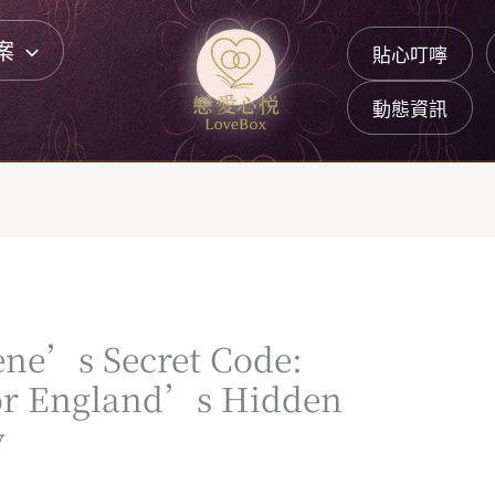
案
貼心叮嚀
動態資訊
ene’s Secret Code:
or England’s Hidden
y