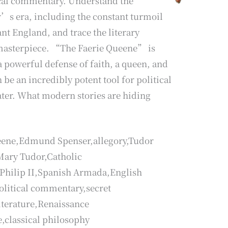
cal commentary. Understand the
r’s era, including the constant turmoil
ant England, and trace the literary
 masterpiece. “The Faerie Queene” is
 a powerful defense of faith, a queen, and
n be an incredibly potent tool for political
ater. What modern stories are hiding
eene,Edmund Spenser,allegory,Tudor
Mary Tudor,Catholic
Philip II,Spanish Armada,English
,political commentary,secret
iterature,Renaissance
,classical philosophy