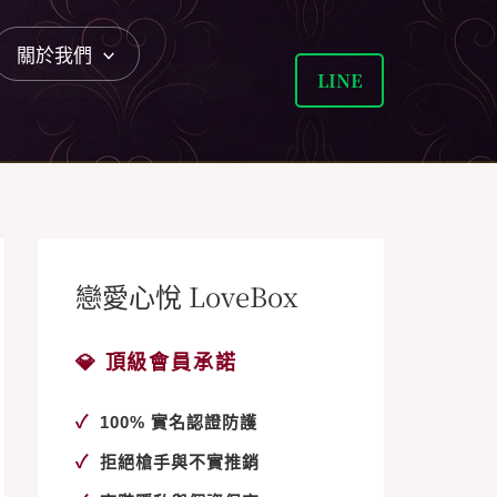
關於我們
LINE
戀愛心悅 LoveBox
💎 頂級會員承諾
✓
100% 實名認證防護
✓
拒絕槍手與不實推銷