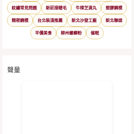
紋繡常見問題
新莊接睫毛
牛樟芝滴丸
塑膠鋼模
精密鋼模
台北裝潢推薦
新北沙發工廠
新北聯誼
平價美食
柳州螺螄粉
催眠
聲量