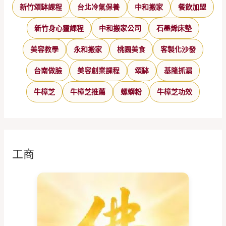
新竹頌缽課程
台北冷氣保養
中和搬家
餐飲加盟
新竹身心靈課程
中和搬家公司
石墨烯床墊
美容教學
永和搬家
桃園美食
客製化沙發
台南做臉
美容創業課程
頌缽
基隆抓漏
牛樟芝
牛樟芝推薦
螺螄粉
牛樟芝功效
工商