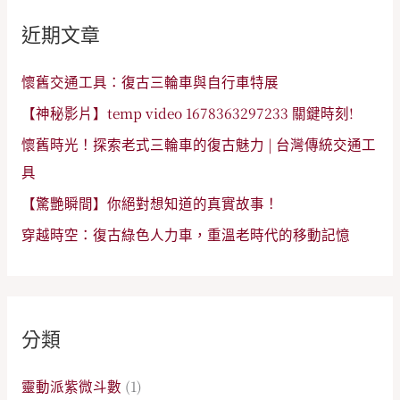
鍵
近期文章
字
:
懷舊交通工具：復古三輪車與自行車特展
【神秘影片】temp video 1678363297233 關鍵時刻!
懷舊時光！探索老式三輪車的復古魅力 | 台灣傳統交通工
具
【驚艷瞬間】你絕對想知道的真實故事！
穿越時空：復古綠色人力車，重溫老時代的移動記憶
分類
靈動派紫微斗數
(1)