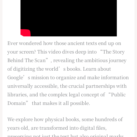
Ever wondered how those ancient texts end up on
your screen? This video dives deep into “The Story
Behind The Scan”, revealing the ambitious journey
of digitizing the world’s books. Learn about
Google’s mission to organize and make information
universally accessible, the crucial partnerships with
libraries, and the complex legal concept of “Public
Domain” that makes it all possible.
We explore how physical books, some hundreds of
years old, are transformed into digital files,
preserving not just the text but also original marks