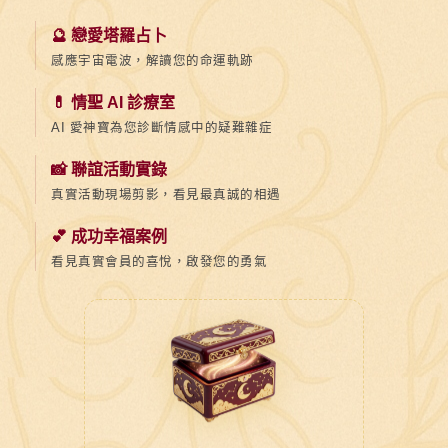
🔮 戀愛塔羅占卜
感應宇宙電波，解讀您的命運軌跡
💊 情聖 AI 診療室
AI 愛神寶為您診斷情感中的疑難雜症
📸 聯誼活動實錄
真實活動現場剪影，看見最真誠的相遇
💕 成功幸福案例
看見真實會員的喜悅，啟發您的勇氣