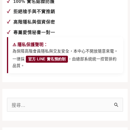
✓
100% 實名認證防護
✓
拒絕槍手與不實推銷
✓
高階隱私與個資保密
✓
專屬愛情秘書一對一
⚠️ 隱私保護聲明：
為保障高階會員隱私與交友安全，本中心不開放隨意來電。
一律採
官方 LINE 實名預約制
，由總部系統統一控管排約
品質。
搜
尋
關