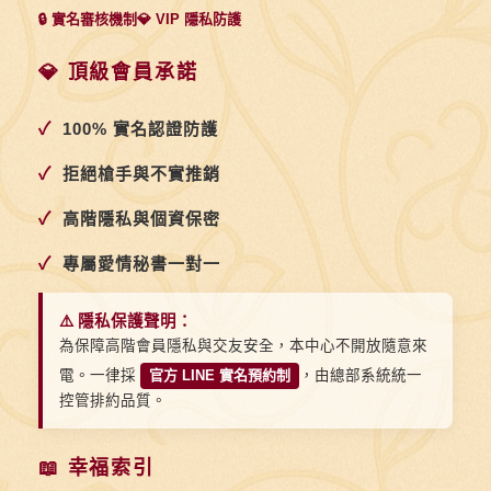
🔒 實名審核機制
💎 VIP 隱私防護
💎 頂級會員承諾
✓
100% 實名認證防護
✓
拒絕槍手與不實推銷
✓
高階隱私與個資保密
✓
專屬愛情秘書一對一
⚠️ 隱私保護聲明：
為保障高階會員隱私與交友安全，本中心不開放隨意來
電。一律採
官方 LINE 實名預約制
，由總部系統統一
控管排約品質。
📖 幸福索引