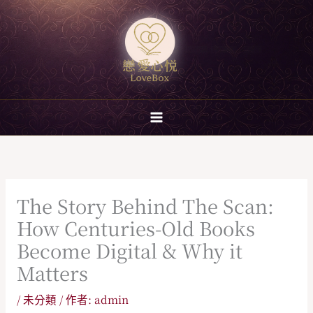
跳
至
主
要
內
容
The Story Behind The Scan:
How Centuries-Old Books
Become Digital & Why it
Matters
/
未分類
/ 作者:
admin