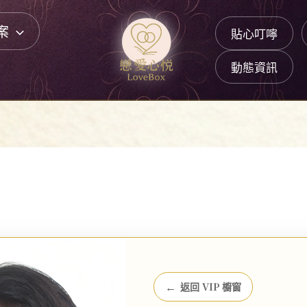
案
貼心叮嚀
動態資訊
←
返回 VIP 櫥窗