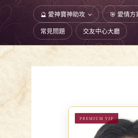
跳
🔮 愛神寶神助攻
🎯 愛情方
至
主
常見問題
交友中心大廳
要
內
容
PREMIUM VIP