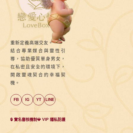
重新定義高端交友。
結合專業媒合與靈性引
導，協助優質單身男女，
在私密且安全的環境下，
開啟靈魂契合的幸福契
機。
FB
IG
YT
LINE
🔒 實名審核機制
💎 VIP 隱私防護