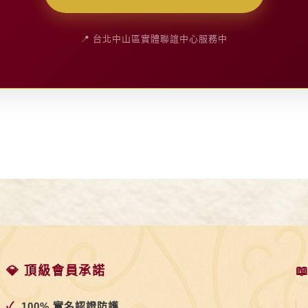
📍 台北中山區實體聯誼中心服務中
💎 頂級會員承諾

✓
100% 實名認證防護