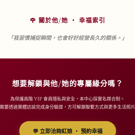
🌹 關於他/她 ‧ 幸福索引
「我習慣捕捉瞬間，也會好好經營長久的關係。」
想要解鎖與他/她的專屬緣分嗎？
為保護高階 VIP 會員隱私與安全，本中心採實名媒合制。
需要透過實體訪談完成身分驗證，方可解鎖聯繫方式與更多生活照
💬 立即洽詢紅娘 ‧ 預約幸福