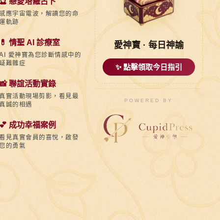
🔮 戀愛塔羅占卜
感應宇宙電波，解讀您的命
運軌跡
💊 情聖 AI 診療室
愛神寶 · 每日神諭
AI 愛神寶為您診斷情感中的
疑難雜症
✨ 點擊領取今日指引
📸 聯誼活動實錄
真實活動現場剪影，看見最
POWERED BY
真誠的相遇
💕 成功幸福案例
看見真實會員的喜悅，啟發
您的勇氣