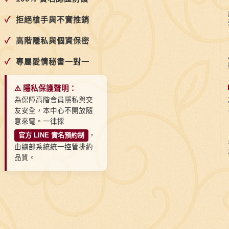
✓
拒絕槍手與不實推銷
✓
高階隱私與個資保密
✓
專屬愛情秘書一對一
⚠️ 隱私保護聲明：
為保障高階會員隱私與交
友安全，本中心不開放隨
意來電。一律採
官方 LINE 實名預約制
，
由總部系統統一控管排約
品質。