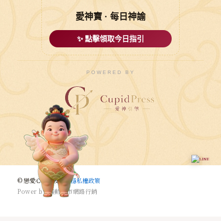
愛神寶 · 每日神諭
✨ 點擊領取今日指引
POWERED BY
© 戀愛心悅婚友社 |
穩私權政策
P
o
w
e
r
b
y
驅
動
城
市
網
路
行
銷