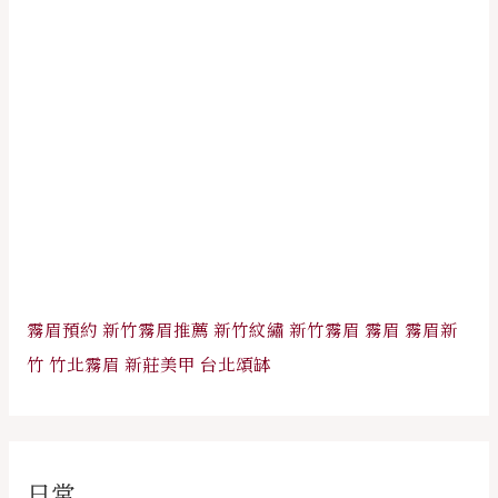
霧眉預約
新竹霧眉推薦
新竹紋繡
新竹霧眉
霧眉
霧眉新
竹
竹北霧眉
新莊美甲
台北頌缽
日常