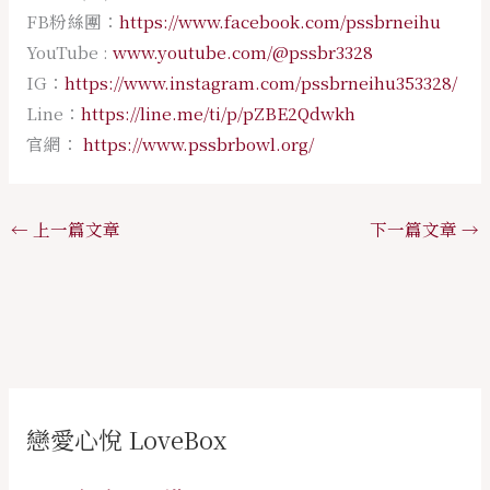
FB粉絲團：
https://www.facebook.com/pssbrneihu
YouTube :
www.youtube.com/@pssbr3328
IG：
https://www.instagram.com/pssbrneihu353328/
Line：
https://line.me/ti/p/pZBE2Qdwkh
官網：
https://www.pssbrbowl.org/
←
上一篇文章
下一篇文章
→
戀愛心悅 LoveBox