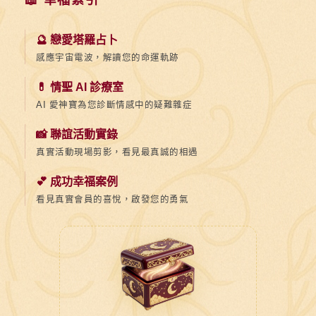
🔮 戀愛塔羅占卜
感應宇宙電波，解讀您的命運軌跡
💊 情聖 AI 診療室
AI 愛神寶為您診斷情感中的疑難雜症
📸 聯誼活動實錄
真實活動現場剪影，看見最真誠的相遇
💕 成功幸福案例
看見真實會員的喜悅，啟發您的勇氣