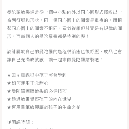
曼陀羅繪製通常從一個中心點向外以同心圓形式擴散出一
系列符號和形狀，同一個同心圓上的圖案是重複的，而相
鄰同心圓上的圖案不相同，看似複雜但其實是有規律的圖
形，而每個人的曼陀羅畫都是特別的喔！
設計屬於自己的曼陀羅的過程很治癒也很紓壓，成品也會
讓自己充滿成就感，讓一起來做曼陀羅繪製吧！
👧🏻👦🏻課程中孩子將會學到：
★如何運用正念靜心
★曼陀羅圖騰繪製的必備技巧
★透過繪畫覺察孩子的內在世界
★運用畫筆繪製屬於孩子的生命之花
🔰開課時間：