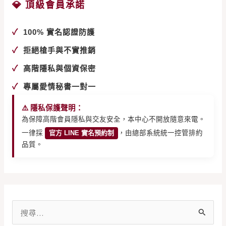
💎 頂級會員承諾
✓
100% 實名認證防護
✓
拒絕槍手與不實推銷
✓
高階隱私與個資保密
✓
專屬愛情秘書一對一
⚠️ 隱私保護聲明：
為保障高階會員隱私與交友安全，本中心不開放隨意來電。
一律採
官方 LINE 實名預約制
，由總部系統統一控管排約
品質。
搜