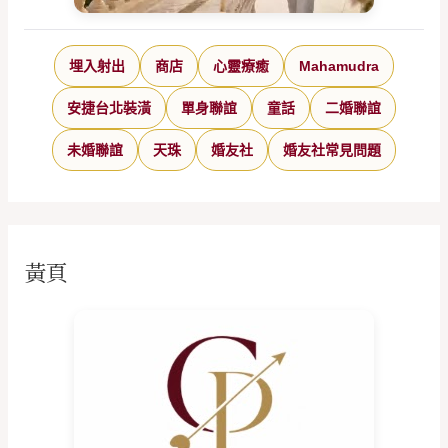
埋入射出
商店
心靈療癒
Mahamudra
安捷台北裝潢
單身聯誼
童話
二婚聯誼
未婚聯誼
天珠
婚友社
婚友社常見問題
黃頁