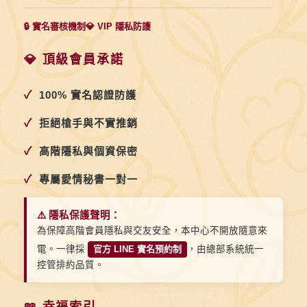
🔒 實名審核機制
💎 VIP 隱私防護
💎 頂級會員承諾
✓
100% 實名認證防護
✓
拒絕槍手與不實推銷
✓
高階隱私與個資保密
✓
專屬愛情秘書一對一
⚠️ 隱私保護聲明：
為保障高階會員隱私與交友安全，本中心不開放隨意來
電。一律採
官方 LINE 實名預約制
，由總部系統統一
控管排約品質。
📖 幸福索引