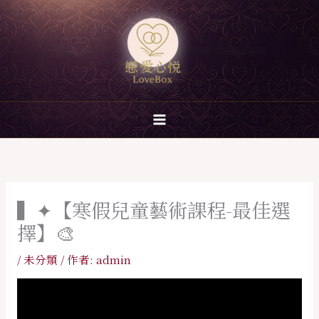
跳
至
主
要
內
容
▍✦【寒假兒童藝術課程-最佳選
擇】🎨
/
未分類
/ 作者:
admin