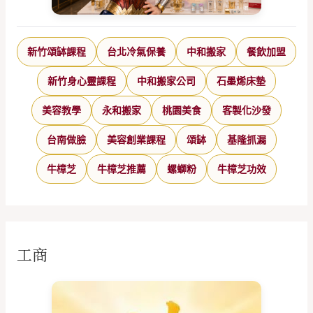
新竹頌缽課程
台北冷氣保養
中和搬家
餐飲加盟
新竹身心靈課程
中和搬家公司
石墨烯床墊
美容教學
永和搬家
桃園美食
客製化沙發
台南做臉
美容創業課程
頌缽
基隆抓漏
牛樟芝
牛樟芝推薦
螺螄粉
牛樟芝功效
工商