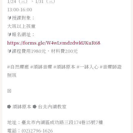
1/24（三）、1/31（三）
13:00-16:00
🔰授課對象：
大班以上孩童
🔰報名網址：
https://forms.gle/W4wLvmdzdwkUKuR68
🔰課程費用1980元，材料費200元
#自然療癒
#頌缽音療
#頌缽原本
#一缽入心
#音療師證
照班
☒
⭓ 頌缽原本 ⭓ 台北內湖教室
地址：臺北市內湖區成功路三段174巷15號7樓
電話：(02)2796-1626