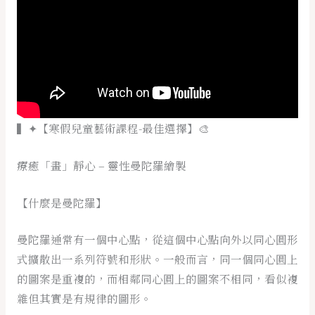
▍✦【寒假兒童藝術課程-最佳選擇】🎨
療癒「畫」靜心 – 靈性曼陀羅繪製
【什麼是曼陀羅】
曼陀羅通常有一個中心點，從這個中心點向外以同心圓形
式擴散出一系列符號和形狀。一般而言，同一個同心圓上
的圖案是重複的，而相鄰同心圓上的圖案不相同，看似複
雜但其實是有規律的圖形。