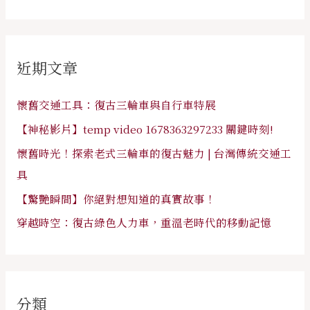
尋
關
鍵
近期文章
字
:
懷舊交通工具：復古三輪車與自行車特展
【神秘影片】temp video 1678363297233 關鍵時刻!
懷舊時光！探索老式三輪車的復古魅力 | 台灣傳統交通工
具
【驚艷瞬間】你絕對想知道的真實故事！
穿越時空：復古綠色人力車，重溫老時代的移動記憶
分類