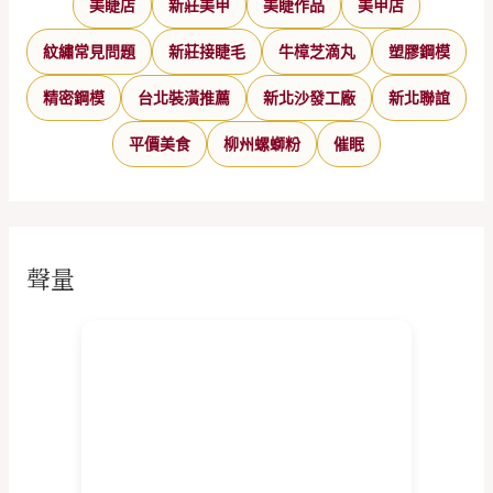
美睫店
新莊美甲
美睫作品
美甲店
紋繡常見問題
新莊接睫毛
牛樟芝滴丸
塑膠鋼模
精密鋼模
台北裝潢推薦
新北沙發工廠
新北聯誼
平價美食
柳州螺螄粉
催眠
聲量