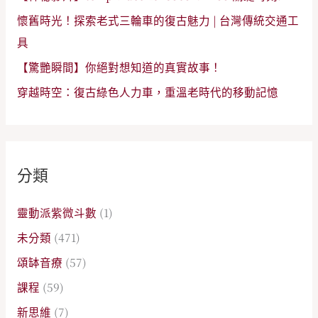
懷舊時光！探索老式三輪車的復古魅力 | 台灣傳統交通工
具
【驚艷瞬間】你絕對想知道的真實故事！
穿越時空：復古綠色人力車，重溫老時代的移動記憶
分類
靈動派紫微斗數
(1)
未分類
(471)
頌缽音療
(57)
課程
(59)
新思維
(7)