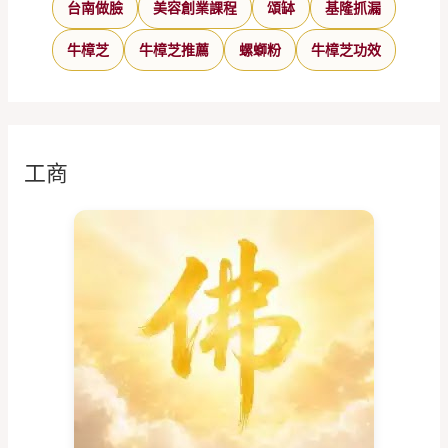
台南做臉
美容創業課程
頌缽
基隆抓漏
牛樟芝
牛樟芝推薦
螺螄粉
牛樟芝功效
工商