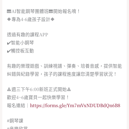
🎹AI智能鋼琴團體班🎹開始報名唷！
🔶專為4-6歲孩子設計🔶
透過有趣的課程APP
✔️智能小鋼琴
✔️觸控板互動
有趣的樂理遊戲、訓練視譜、彈奏、培養音感，提供智能
糾錯與紀錄學習，孩子的課程進度讓您清楚學習狀況！
🔺週三下午6:00新班正式開始🔺
歡迎4~6歲寶貝一起快樂學習！
報名連結｜
https://forms.gle/Ym7mVxNDUDBdQn6B8
#鋼琴課
#音樂欣賞