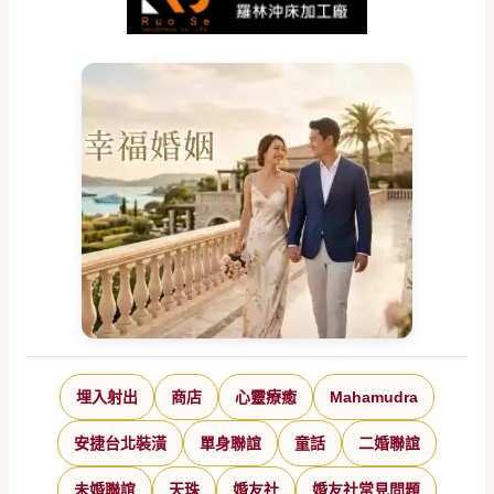
埋入射出
商店
心靈療癒
Mahamudra
安捷台北裝潢
單身聯誼
童話
二婚聯誼
未婚聯誼
天珠
婚友社
婚友社常見問題