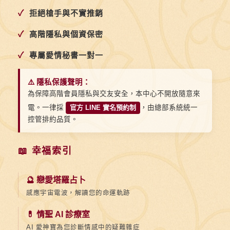
✓
拒絕槍手與不實推銷
✓
高階隱私與個資保密
✓
專屬愛情秘書一對一
⚠️ 隱私保護聲明：
為保障高階會員隱私與交友安全，本中心不開放隨意來
電。一律採
官方 LINE 實名預約制
，由總部系統統一
控管排約品質。
📖 幸福索引
🔮 戀愛塔羅占卜
感應宇宙電波，解讀您的命運軌跡
💊 情聖 AI 診療室
AI 愛神寶為您診斷情感中的疑難雜症