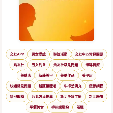
交友APP
男女聯誼
聯誼活動
交友中心常見問題
婚友社
男女約會
婚友社常見問題
頌缽音療
美睫店
新莊美甲
美睫作品
美甲店
紋繡常見問題
新莊接睫毛
牛樟芝滴丸
塑膠鋼模
精密鋼模
台北裝潢推薦
新北沙發工廠
新北聯誼
平價美食
柳州螺螄粉
催眠