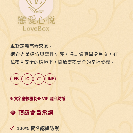
重新定義高端交友。
結合專業媒合與靈性引導，協助優質單身男女，在
私密且安全的環境下，開啟靈魂契合的幸福契機。
FB
IG
YT
LINE
🔒 實名審核機制
💎 VIP 隱私防護
💎 頂級會員承諾
✓
100% 實名認證防護