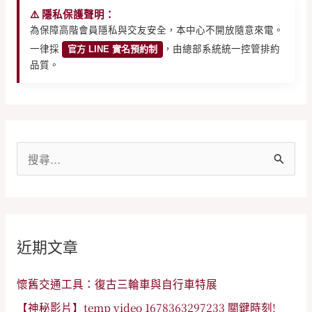
⚠️ 隱私保護聲明：
為保障高階會員隱私與交友安全，本中心不開放隨意來電。
一律採
官方 LINE 實名預約制
，由總部系統統一控管排約
品質。
搜
尋
關
鍵
近期文章
字
:
懷舊交通工具：復古三輪車與自行車特展
【神秘影片】temp video 1678363297233 關鍵時刻!