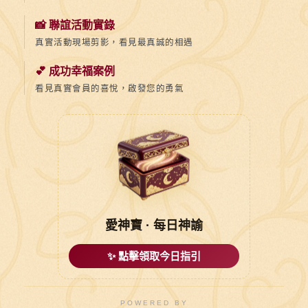
📸 聯誼活動實錄
真實活動現場剪影，看見最真誠的相遇
💕 成功幸福案例
看見真實會員的喜悅，啟發您的勇氣
愛神寶 · 每日神諭
✨ 點擊領取今日指引
POWERED BY