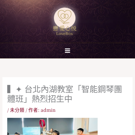
跳
至
主
要
內
容
▍✦ 台北內湖教室「智能鋼琴團
體班」熱烈招生中
/
未分類
/ 作者:
admin