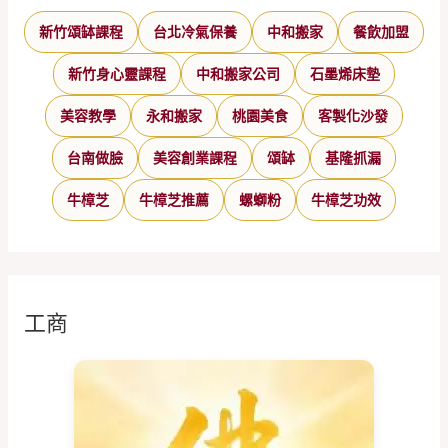
新竹頌缽課程
台北冷氣保養
中和搬家
餐飲加盟
新竹身心靈課程
中和搬家公司
石墨烯床墊
美容教學
永和搬家
桃園美食
客製化沙發
台南做臉
美容創業課程
頌缽
基隆抓漏
牛樟芝
牛樟芝推薦
螺螄粉
牛樟芝功效
工商