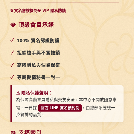
🔒 實名審核機制
💎 VIP 隱私防護
💎 頂級會員承諾
✓
100% 實名認證防護
✓
拒絕槍手與不實推銷
✓
高階隱私與個資保密
✓
專屬愛情秘書一對一
⚠️ 隱私保護聲明：
為保障高階會員隱私與交友安全，本中心不開放隨意來
電。一律採
官方 LINE 實名預約制
，由總部系統統一
控管排約品質。
📖 幸福索引