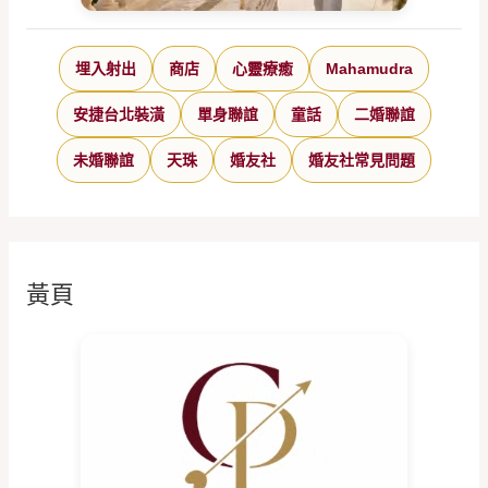
埋入射出
商店
心靈療癒
Mahamudra
安捷台北裝潢
單身聯誼
童話
二婚聯誼
未婚聯誼
天珠
婚友社
婚友社常見問題
黃頁