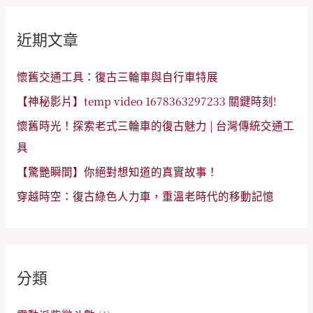
鍵
近期文章
字
:
懷舊交通工具：復古三輪車與自行車特展
【神秘影片】temp video 1678363297233 關鍵時刻!
懷舊時光！探索老式三輪車的復古魅力 | 台灣傳統交通工
具
【驚艷瞬間】你絕對想知道的真實故事！
穿越時空：復古綠色人力車，重溫老時代的移動記憶
分類