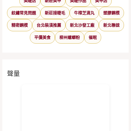
美睫店
新莊美甲
美睫作品
美甲店
紋繡常見問題
新莊接睫毛
牛樟芝滴丸
塑膠鋼模
精密鋼模
台北裝潢推薦
新北沙發工廠
新北聯誼
平價美食
柳州螺螄粉
催眠
聲量