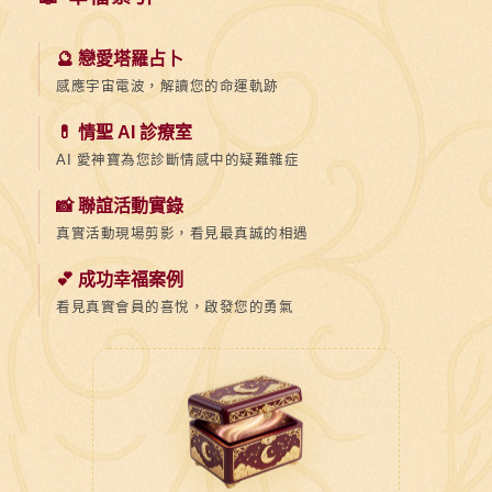
🔮 戀愛塔羅占卜
感應宇宙電波，解讀您的命運軌跡
💊 情聖 AI 診療室
AI 愛神寶為您診斷情感中的疑難雜症
📸 聯誼活動實錄
真實活動現場剪影，看見最真誠的相遇
💕 成功幸福案例
看見真實會員的喜悅，啟發您的勇氣