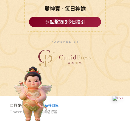
愛神寶 · 每日神諭
✨ 點擊領取今日指引
POWERED BY
© 戀愛心悅婚友社 |
穩私權政策
P
o
w
e
r
b
y
驅
動
城
市
網
路
行
銷