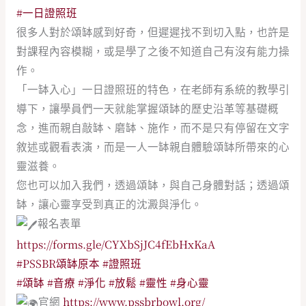
#一日證照班
很多人對於頌缽感到好奇，但遲遲找不到切入點，也許是
對課程內容模糊，或是學了之後不知道自己有沒有能力操
作。
「一缽入心」一日證照班的特色，在老師有系統的教學引
導下，讓學員們一天就能掌握頌缽的歷史沿革等基礎概
念，進而親自敲缽、磨缽、施作，而不是只有停留在文字
敘述或觀看表演，而是一人一缽親自體驗頌缽所帶來的心
靈滋養。
您也可以加入我們，透過頌缽，與自己身體對話；透過頌
缽，讓心靈享受到真正的沈澱與淨化。
報名表單
https://forms.gle/CYXbSjJC4fEbHxKaA
#PSSBR頌缽原本
#證照班
#頌缽
#音療
#淨化
#放鬆
#靈性
#身心靈
官網
https://www.pssbrbowl.org/