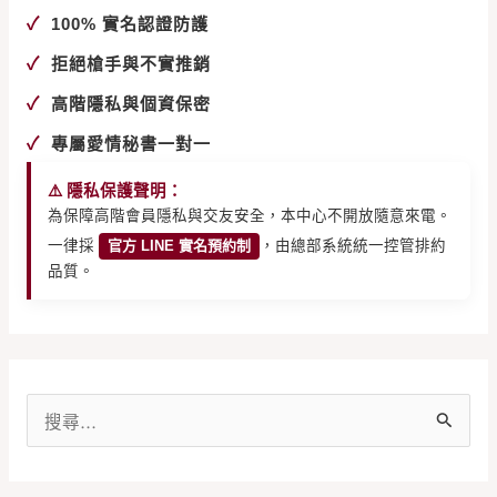
✓
100% 實名認證防護
✓
拒絕槍手與不實推銷
✓
高階隱私與個資保密
✓
專屬愛情秘書一對一
⚠️ 隱私保護聲明：
為保障高階會員隱私與交友安全，本中心不開放隨意來電。
一律採
官方 LINE 實名預約制
，由總部系統統一控管排約
品質。
搜
尋
關