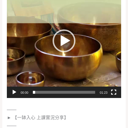
播
放
器
00:00
01:23
───
► 【一缽入心 上課實況分享】
───