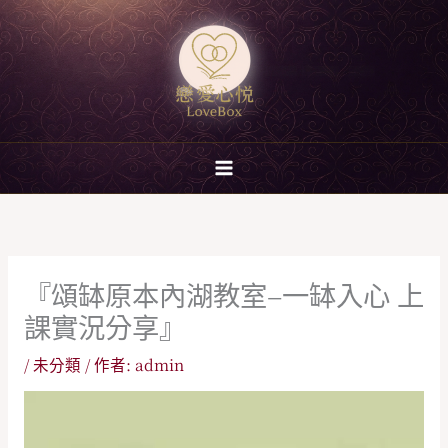
跳
至
主
要
內
容
『頌缽原本內湖教室–一缽入心 上
課實況分享』
/
未分類
/ 作者:
admin
視
訊