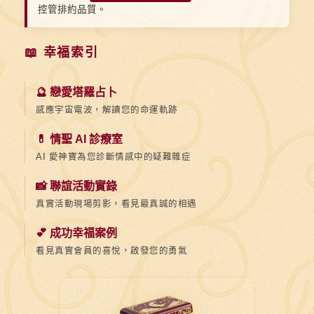
控管排約品質。
📖 幸福索引
🔮 戀愛塔羅占卜
感應宇宙電波，解讀您的命運軌跡
💊 情聖 AI 診療室
AI 愛神寶為您診斷情感中的疑難雜症
📸 聯誼活動實錄
真實活動現場剪影，看見最真誠的相遇
💕 成功幸福案例
看見真實會員的喜悅，啟發您的勇氣