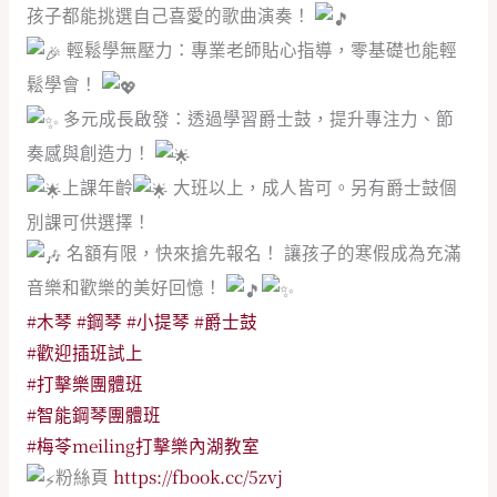
孩子都能挑選自己喜愛的歌曲演奏！
輕鬆學無壓力：專業老師貼心指導，零基礎也能輕
鬆學會！
多元成長啟發：透過學習爵士鼓，提升專注力、節
奏感與創造力！
上課年齡
大班以上，成人皆可。另有爵士鼓個
別課可供選擇！
名額有限，快來搶先報名！ 讓孩子的寒假成為充滿
音樂和歡樂的美好回憶！
#木琴
#鋼琴
#小提琴
#爵士鼓
#歡迎插班試上
#打擊樂團體班
#智能鋼琴團體班
#梅苓meiling打擊樂內湖教室
粉絲頁
https://fbook.cc/5zvj