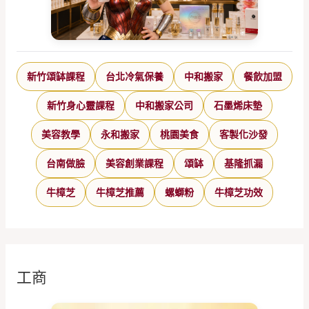
新竹頌缽課程
台北冷氣保養
中和搬家
餐飲加盟
新竹身心靈課程
中和搬家公司
石墨烯床墊
美容教學
永和搬家
桃園美食
客製化沙發
台南做臉
美容創業課程
頌缽
基隆抓漏
牛樟芝
牛樟芝推薦
螺螄粉
牛樟芝功效
工商