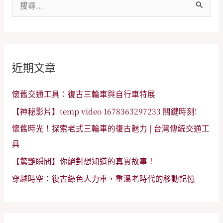
搜
尋
關
鍵
近期文章
字
:
懷舊交通工具：復古三輪車與自行車特展
【神秘影片】temp video 1678363297233 關鍵時刻!
懷舊時光！探索老式三輪車的復古魅力 | 台灣傳統交通工
具
【驚艷瞬間】你絕對想知道的真實故事！
穿越時空：復古綠色人力車，重溫老時代的移動記憶