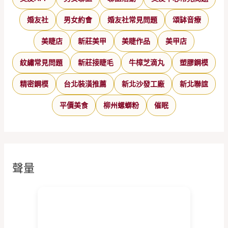
婚友社
男女約會
婚友社常見問題
頌缽音療
美睫店
新莊美甲
美睫作品
美甲店
紋繡常見問題
新莊接睫毛
牛樟芝滴丸
塑膠鋼模
精密鋼模
台北裝潢推薦
新北沙發工廠
新北聯誼
平價美食
柳州螺螄粉
催眠
聲量