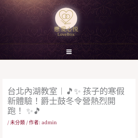
跳
至
主
要
內
容
台北內湖教室︱🎵✨ 孩子的寒假
新體驗！爵士鼓冬令營熱烈開
跑！ ✨🎵
/
未分類
/ 作者:
admin