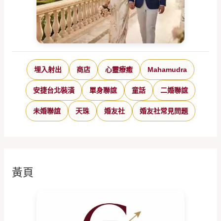
埋入射出
商店
心靈療癒
Mahamudra
安捷台北裝潢
單身聯誼
童話
二婚聯誼
未婚聯誼
天珠
婚友社
婚友社常見問題
黃頁