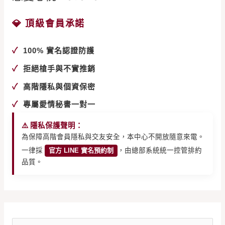
💎 頂級會員承諾
✓
100% 實名認證防護
✓
拒絕槍手與不實推銷
✓
高階隱私與個資保密
✓
專屬愛情秘書一對一
⚠️ 隱私保護聲明：
為保障高階會員隱私與交友安全，本中心不開放隨意來電。
一律採
官方 LINE 實名預約制
，由總部系統統一控管排約
品質。