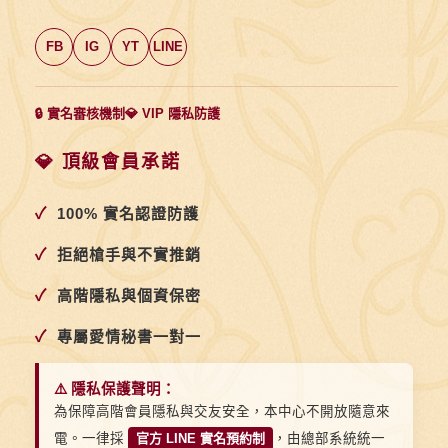
FB
IG
YT
LINE
🔒 實名審核機制
💎 VIP 隱私防護
💎 頂級會員承諾
✓
100% 實名認證防護
✓
拒絕槍手與不實推銷
✓
高階隱私與個資保密
✓
專屬愛情秘書一對一
⚠️ 隱私保護聲明：
為保障高階會員隱私與交友安全，本中心不開放隨意來
電。一律採
官方 LINE 實名預約制
，由總部系統統一