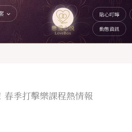
案
貼心叮嚀
動態資訊
樂響！春季打擊樂課程熱情報