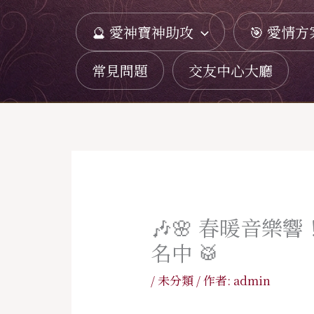
跳
🔮 愛神寶神助攻
🎯 愛情方
至
主
常見問題
交友中心大廳
要
內
容
🎶🌸 春暖音
名中 🥁
/
未分類
/ 作者:
admin