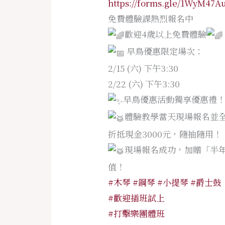
https://forms.gle/1WyM47
免費體驗課熱烈報名中
歡迎4歲以上免費體驗
早鳥優惠限定場次：
2/15 (六) 下午3:30
2/22 (六) 下午3:30
早鳥優惠活動獨享優惠禮
體驗教學當天現場報名並
折抵現金3000元，隨抽隨用！
現場報名成功，加贈「半年
值！
#木琴
#鋼琴
#小提琴
#爵士鼓
#歡迎插班試上
#打擊樂團體班