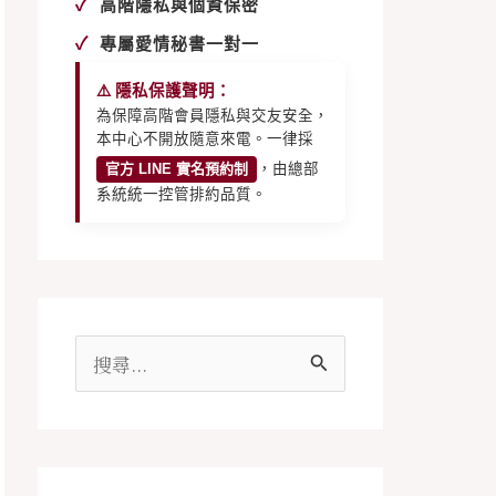
✓
高階隱私與個資保密
✓
專屬愛情秘書一對一
⚠️ 隱私保護聲明：
為保障高階會員隱私與交友安全，
本中心不開放隨意來電。一律採
官方 LINE 實名預約制
，由總部
系統統一控管排約品質。
搜
尋
關
鍵