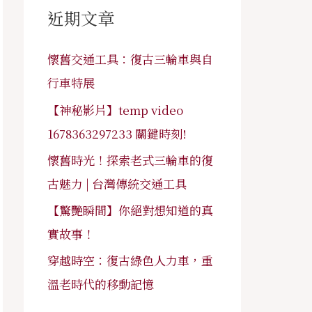
字
近期文章
:
懷舊交通工具：復古三輪車與自
行車特展
【神秘影片】temp video
1678363297233 關鍵時刻!
懷舊時光！探索老式三輪車的復
古魅力 | 台灣傳統交通工具
【驚艷瞬間】你絕對想知道的真
實故事！
穿越時空：復古綠色人力車，重
溫老時代的移動記憶