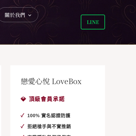
關於我們
LINE
戀愛心悅 LoveBox
💎 頂級會員承諾
✓
100% 實名認證防護
✓
拒絕槍手與不實推銷