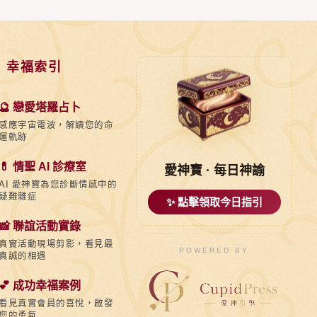
 幸福索引
🔮 戀愛塔羅占卜
感應宇宙電波，解讀您的命
運軌跡
💊 情聖 AI 診療室
愛神寶 · 每日神諭
AI 愛神寶為您診斷情感中的
疑難雜症
✨ 點擊領取今日指引
📸 聯誼活動實錄
真實活動現場剪影，看見最
POWERED BY
真誠的相遇
💕 成功幸福案例
看見真實會員的喜悅，啟發
您的勇氣