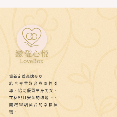
誘》
第
四
則：
🌟
即
使
早
知
結
重新定義高端交友。
局，
結合專業媒合與靈性引
女
導，協助優質單身男女，
人
在私密且安全的環境下，
開啟靈魂契合的幸福契
仍
機。
願