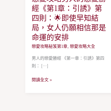
愛
經《第1章：引誘》第
攻
四則：🌟即使早知結
略
局，女人仍願相信那是
男
命運的安排
人
的
戀愛攻略秘笈第1章
,
戀愛攻略大全
戀
男人的戀愛勝經 《第一章：引誘》第四
愛
則： […]
勝
經
閱讀全文 »
《第
1
章：
引