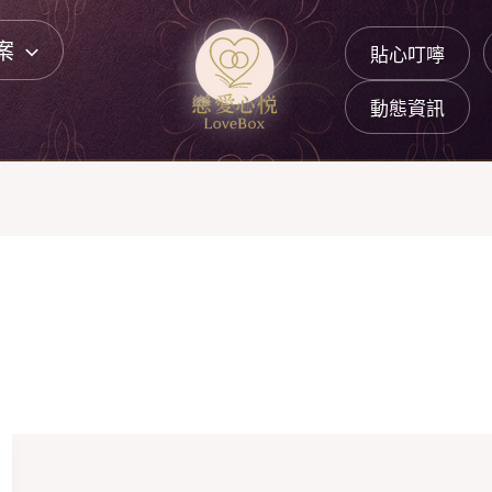
案
貼心叮嚀
動態資訊