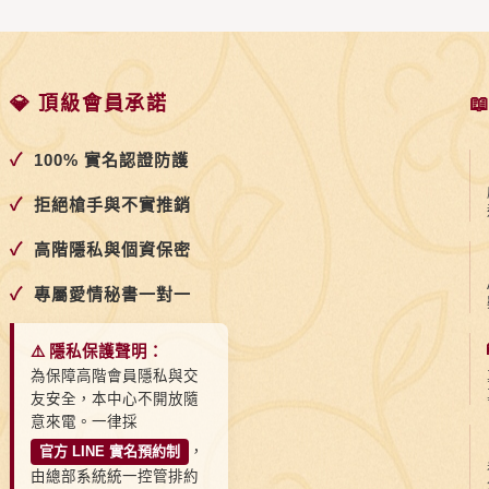
💎 頂級會員承諾

✓
100% 實名認證防護
✓
拒絕槍手與不實推銷
✓
高階隱私與個資保密
✓
專屬愛情秘書一對一
⚠️ 隱私保護聲明：
為保障高階會員隱私與交
友安全，本中心不開放隨
意來電。一律採
官方 LINE 實名預約制
，
由總部系統統一控管排約