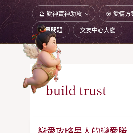
跳
🔮 愛神寶神助攻
🎯 愛情方
至
主
常見問題
交友中心大廳
要
內
容
build trust
戀愛攻略男人的戀愛勝
戀