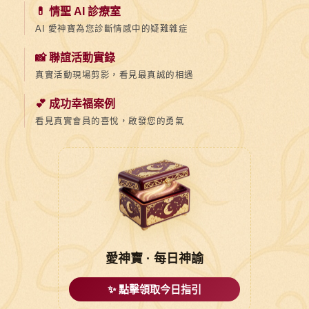
💊 情聖 AI 診療室
AI 愛神寶為您診斷情感中的疑難雜症
📸 聯誼活動實錄
真實活動現場剪影，看見最真誠的相遇
💕 成功幸福案例
看見真實會員的喜悅，啟發您的勇氣
愛神寶 · 每日神諭
✨ 點擊領取今日指引