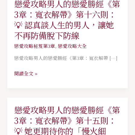
戀愛攻略男人的戀愛勝經《第
戀
愛
3章：寬衣解帶》第十六則：
攻
💡 認真談人生的男人，讓她
略
不再防備脫下防線
男
人
戀愛攻略秘笈第3章
,
戀愛攻略大全
的
戀愛攻略男人的戀愛勝經《第3章：寬衣解帶 […]
戀
愛
閱讀全文 »
勝
經
《第
3
戀愛攻略男人的戀愛勝經《第
戀
章：
愛
3章：寬衣解帶》第十五則：
寬
攻
💡 她更期待你的「慢火細
衣
略