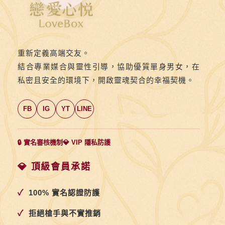
她
五
不
則：
再
💡
防
重新定義高端交友。
她
備
結合專業媒合與靈性引導，協助優質單身男女，在
更
脫
私密且安全的環境下，開啟靈魂契合的幸福契機。
期
下
待
防
FB
IG
YT
LINE
你
線
的
「慢
🔒 實名審核機制
💎 VIP 隱私防護
火
細
💎 頂級會員承諾
燉」，
✓
100% 實名認證防護
不
是
✓
拒絕槍手與不實推銷
粗