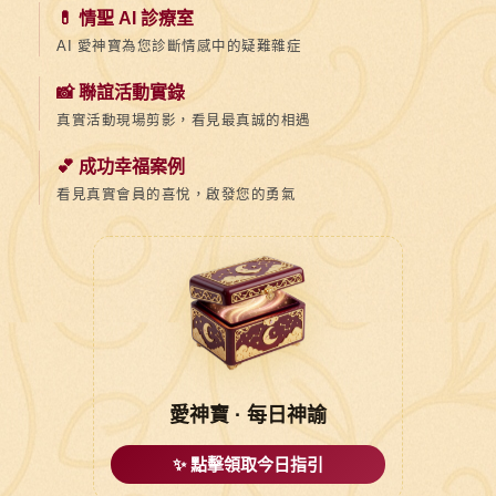
💊 情聖 AI 診療室
AI 愛神寶為您診斷情感中的疑難雜症
📸 聯誼活動實錄
真實活動現場剪影，看見最真誠的相遇
💕 成功幸福案例
看見真實會員的喜悅，啟發您的勇氣
愛神寶 · 每日神諭
✨ 點擊領取今日指引