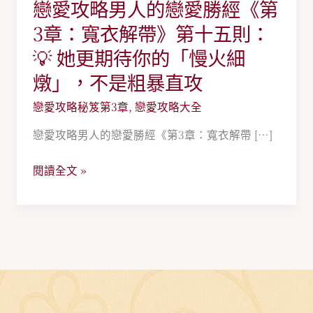
戀愛攻略男人的戀愛勝經《第
戀
愛
3章：寬衣解帶》第十五則：
攻
💡 她更期待你的「慢火細
略
燉」，不是粗暴直攻
男
人
戀愛攻略秘笈第3章
,
戀愛攻略大全
的
戀愛攻略男人的戀愛勝經《第3章：寬衣解帶 […]
戀
愛
閱讀全文 »
勝
經
《第
3
章：
寬
衣