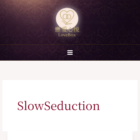
跳
至
主
要
內
容
SlowSeduction