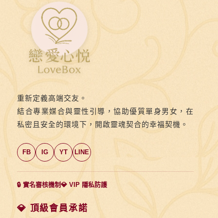
解
帶》
第
十
五
則：
💡
重新定義高端交友。
她
結合專業媒合與靈性引導，協助優質單身男女，在
更
私密且安全的環境下，開啟靈魂契合的幸福契機。
期
待
FB
IG
YT
LINE
你
的
「慢
🔒 實名審核機制
💎 VIP 隱私防護
火
細
💎 頂級會員承諾