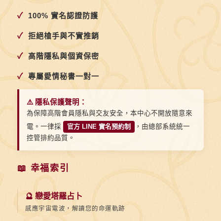
燉」，
✓
100% 實名認證防護
不
是
✓
拒絕槍手與不實推銷
粗
✓
高階隱私與個資保密
暴
直
✓
專屬愛情秘書一對一
攻
⚠️ 隱私保護聲明：
為保障高階會員隱私與交友安全，本中心不開放隨意來
電。一律採
官方 LINE 實名預約制
，由總部系統統一
控管排約品質。
📖 幸福索引
🔮 戀愛塔羅占卜
感應宇宙電波，解讀您的命運軌跡