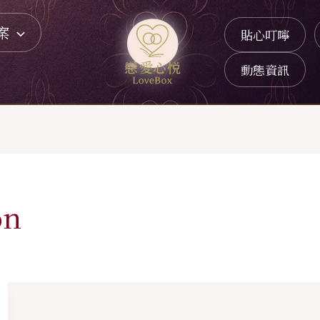
案
貼心叮嚀
動態資訊
on