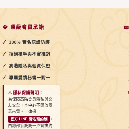
💎 頂級會員承諾

✓
100% 實名認證防護
✓
拒絕槍手與不實推銷
✓
高階隱私與個資保密
✓
專屬愛情秘書一對一
⚠️ 隱私保護聲明：
為保障高階會員隱私與交
友安全，本中心不開放隨
意來電。一律採
官方 LINE 實名預約制
，
由總部系統統一控管排約