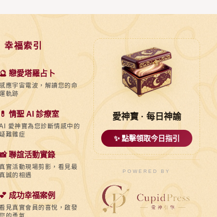
 幸福索引
🔮 戀愛塔羅占卜
感應宇宙電波，解讀您的命
運軌跡
💊 情聖 AI 診療室
愛神寶 · 每日神諭
AI 愛神寶為您診斷情感中的
疑難雜症
✨ 點擊領取今日指引
📸 聯誼活動實錄
真實活動現場剪影，看見最
POWERED BY
真誠的相遇
💕 成功幸福案例
看見真實會員的喜悅，啟發
您的勇氣