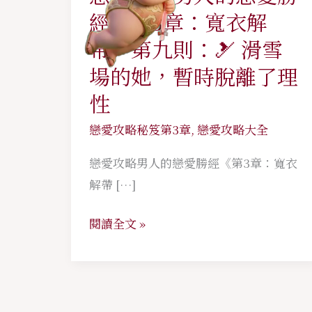
愛
經《第3章：寬衣解
攻
帶》第九則：🎿 滑雪
略
場的她，暫時脫離了理
男
性
人
的
戀愛攻略秘笈第3章
,
戀愛攻略大全
戀
戀愛攻略男人的戀愛勝經《第3章：寬衣
愛
解帶 […]
勝
經
閱讀全文 »
《第
3
章：
寬