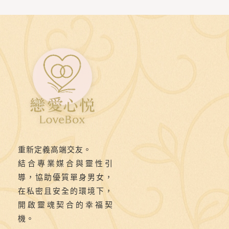
衣
解
帶》
第
九
則：
🎿
滑
雪
場
重新定義高端交友。
的
結合專業媒合與靈性引
她，
導，協助優質單身男女，
暫
在私密且安全的環境下，
開啟靈魂契合的幸福契
時
機。
脫