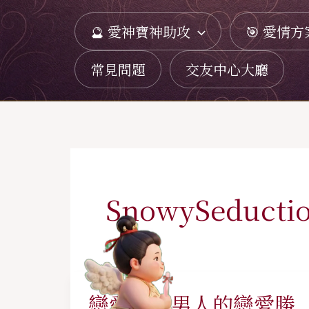
跳
🔮 愛神寶神助攻
🎯 愛情方
至
主
常見問題
交友中心大廳
要
內
容
SnowySeducti
戀愛攻略男人的戀愛勝
戀