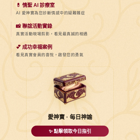
💊 情聖 AI 診療室
AI 愛神寶為您診斷情感中的疑難雜症
📸 聯誼活動實錄
真實活動現場剪影，看見最真誠的相遇
💕 成功幸福案例
看見真實會員的喜悅，啟發您的勇氣
愛神寶 · 每日神諭
✨ 點擊領取今日指引