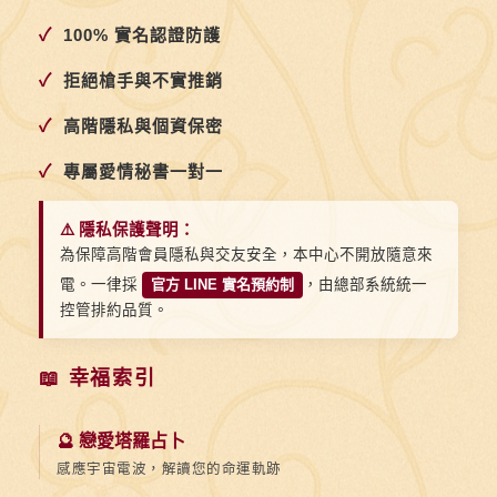
✓
100% 實名認證防護
✓
拒絕槍手與不實推銷
✓
高階隱私與個資保密
✓
專屬愛情秘書一對一
⚠️ 隱私保護聲明：
為保障高階會員隱私與交友安全，本中心不開放隨意來
電。一律採
官方 LINE 實名預約制
，由總部系統統一
控管排約品質。
📖 幸福索引
🔮 戀愛塔羅占卜
感應宇宙電波，解讀您的命運軌跡