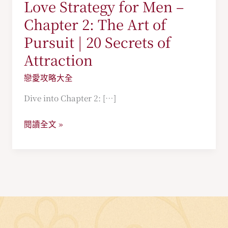
Love Strategy for Men –
Love
Strategy
Chapter 2: The Art of
for
Pursuit | 20 Secrets of
Men
Attraction
–
Chapter
戀愛攻略大全
2:
Dive into Chapter 2: […]
The
Art
閱讀全文 »
of
Pursuit
|
20
Secrets
of
Attraction