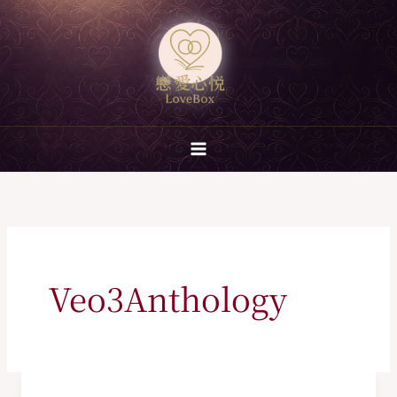
跳
至
主
要
內
容
Veo3Anthology