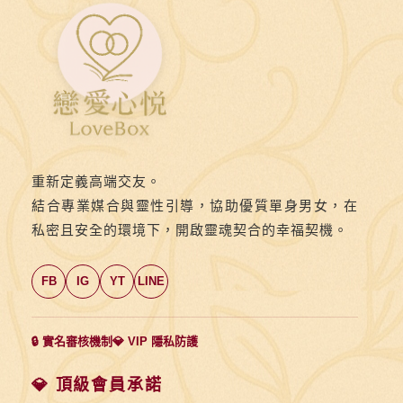
重新定義高端交友。
結合專業媒合與靈性引導，協助優質單身男女，在
私密且安全的環境下，開啟靈魂契合的幸福契機。
FB
IG
YT
LINE
🔒 實名審核機制
💎 VIP 隱私防護
💎 頂級會員承諾