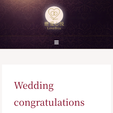
跳
至
主
要
內
容
Wedding
congratulations