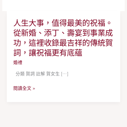
人生大事，值得最美的祝福。
人
生
從新婚、添丁、壽宴到事業成
大
功，這裡收錄最吉祥的傳統賀
事，
詞，讓祝福更有底蘊
值
得
婚禮
最
分類 賀詞 註解 賀女生 […]
美
的
閱讀全文 »
祝
福。
從
新
婚、