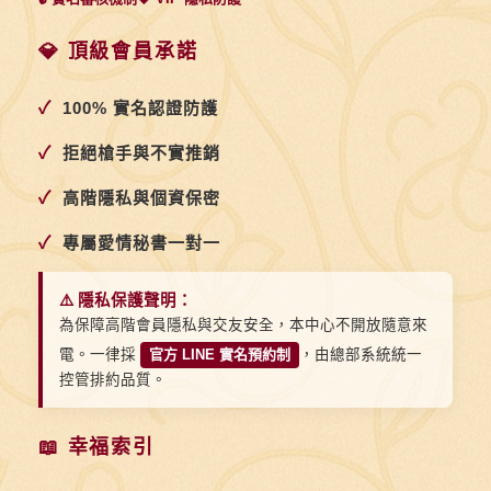
的
傳
💎 頂級會員承諾
統
✓
100% 實名認證防護
賀
詞，
✓
拒絕槍手與不實推銷
讓
✓
高階隱私與個資保密
祝
福
✓
專屬愛情秘書一對一
更
有
⚠️ 隱私保護聲明：
底
為保障高階會員隱私與交友安全，本中心不開放隨意來
電。一律採
官方 LINE 實名預約制
，由總部系統統一
蘊
控管排約品質。
📖 幸福索引