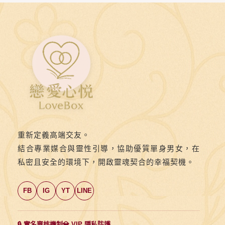
添
丁、
壽
宴
到
事
業
成
功，
重新定義高端交友。
這
結合專業媒合與靈性引導，協助優質單身男女，在
裡
私密且安全的環境下，開啟靈魂契合的幸福契機。
收
錄
FB
IG
YT
LINE
最
吉
祥
🔒 實名審核機制
💎 VIP 隱私防護