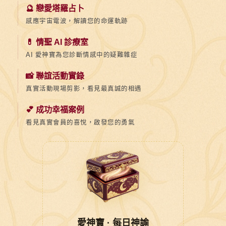
🔮 戀愛塔羅占卜
感應宇宙電波，解讀您的命運軌跡
💊 情聖 AI 診療室
AI 愛神寶為您診斷情感中的疑難雜症
📸 聯誼活動實錄
真實活動現場剪影，看見最真誠的相遇
💕 成功幸福案例
看見真實會員的喜悅，啟發您的勇氣
愛神寶 · 每日神諭